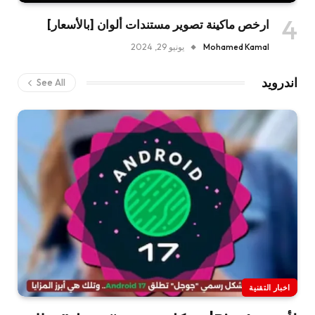
ارخص ماكينة تصوير مستندات ألوان [بالأسعار]
Mohamed Kamal
يونيو 29, 2024
اندرويد
See All
اخبار التقنية