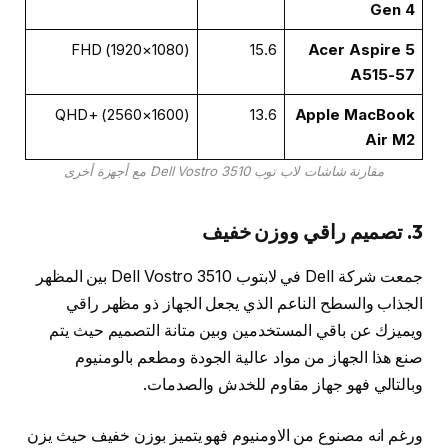
Gen 4
FHD (1920×1080)
15.6
Acer Aspire 5
A515-57
QHD+ (2560×1600)
13.6
Apple MacBook
Air M2
مقارنة شاشات لاب توب Dell Vostro 3510 مع أجهزة أخرى
3.
تصميم راقي ووزن خفيف
جمعت شركة Dell في لابتوب Dell Vostro 3510 بين المظهر
الجذاب والسطح الناعم الذي يجعل الجهاز ذو مظهر راقي
ويميزك عن باقي المستخدمين وبين متانة التصميم حيث يتم
صنع هذا الجهاز من مواد عالية الجودة ومطعم بالومنيوم
وبالتالي فهو جهاز مقاوم للخدش والصدمات.
ورغم انه مصنوع من الاومنيوم فهو يتميز بوزن خفيف حيث يزن