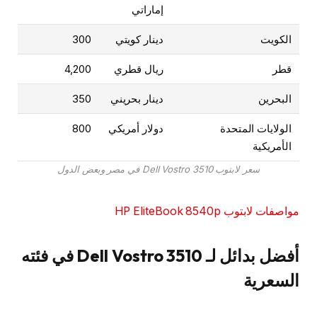
إماراتي
الكويت
دينار كويتي
300
قطر
ريال قطري
4,200
البحرين
دينار بحريني
350
الولايات المتحدة
دولار أمريكي
800
الأمريكية
سعر لابتوب Dell Vostro 3510 في مصر وبعض الدول
مواصفات لابتوب HP EliteBook 8540p
أفضل بدائل لـ Dell Vostro 3510 في فئته
السعرية