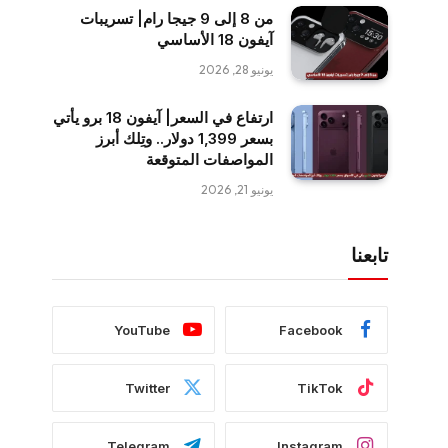
المشاركات الشائعة
في 6 خطوات| طريقة حجز اسم
مستخدم على واتساب وإخفاء رقم
الهاتف
يونيو 30, 2026
أبرزها Oppo Reno 16| أبرز
الهواتف المرتقبة في يوليو 2026
يونيو 30, 2026
من 8 إلى 9 جيجا رام| تسريبات
آيفون 18 الأساسي
يونيو 28, 2026
ارتفاع في السعر| آيفون 18 برو يأتي
بسعر 1,399 دولار.. وتِلك أبرز
المواصفات المتوقعة