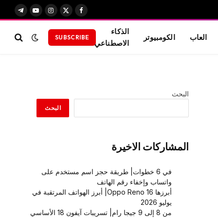
X
فيسبوك
الانستغرام
يوتيوب
تيلقرام
(Twitter)
الذكاء
العاب
الكومبيوتر
SUBSCRIBE
الاصطناعي
البحث
البحث
المشاركات الاخيرة
في 6 خطوات| طريقة حجز اسم مستخدم على
واتساب وإخفاء رقم الهاتف
أبرزها Oppo Reno 16| أبرز الهواتف المرتقبة في
يوليو 2026
من 8 إلى 9 جيجا رام| تسريبات آيفون 18 الأساسي