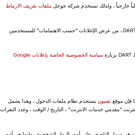
ملفات تعريف الارتباط
وبذلك ستتمكّن Google ، باستخدام ملف تعريف الارتباط DART ، من عرض الإعلانات “حسب الاهتمامات” للمستخدمين
ة
سياسة الخصوصية الخاصة بإعلانات Google
ا فإن موقع
تقنيون
يستخدم نظام ملفات الدخول ، وهذا يشمل
نترنت “مقدمي خدمات الانترنت” ، التاريخ / الوقت ، وعدد النقرات
ت في سبيل التلصص على أمور الزوار الشخصية ، وإنما هي أمور