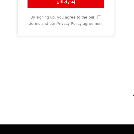
إشترك في نشرة تقنيون
أخر اخبار التقنية والتكنولوجيا والذكاء
الإصطناعي والهواتف مباشرة إليك من تقنيون
By signing up, you agree to the our
terms and our
Privacy Policy
agreement.