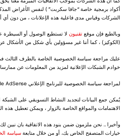
كما أن هذه الشركات بموجب الاتفاقيات المبرمة معنا يحق له
أكواد برمجية خاصة “جافا سكربت” ) لنفس الأغراض المذكو
الشركات وقياس مدى فاعلية هذه الإعلانات ، من دون أي أ
وبالطبع فإن موقع
تقنيون
لا تستطيع الوصول أو السيطرة ع
(الكوكيز) ، كما أننا غير مسؤولين بأي شكل من الأشكال عن
عليك مراجعة سياسة الخصوصية الخاصة بالطرف الثالث في 
خوادم الشبكات الإعلانية لمزيد من المعلومات عن ممارساته
لمراجعة سياسة الخصوصية للبرنامج الإعلاني Google AdSense والتابع لشركة Google يرجى النقر
يُمكن جمع البيانات لتجديد النشاط التسويقي على الشبكة ا
الاهتمامات والمواقع الخاصة بالزوار ، ويمكن تعطيل هذه ا
وأخيرا .. نحن ملزمون ضمن بنود هذه الاتفاقية بان نبين ل
خيارات المتصفح الخاص بك، أو من خلال متابعة
سياسة الخصوصية 