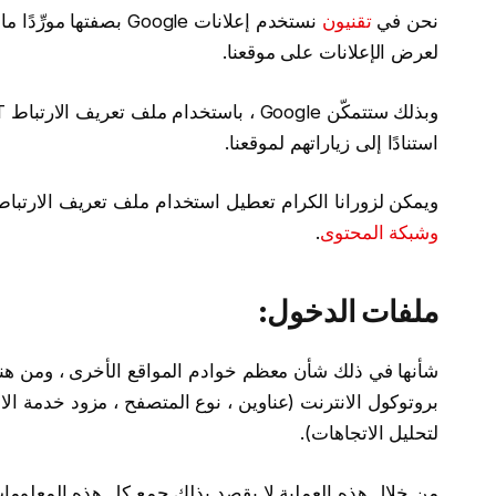
نحن في
تقنيون
نستخدم إعلانات Google بصفتها مورِّدًا مالياً خارجياً ، ولذلك تستخدم شركة جوجل
لعرض الإعلانات على موقعنا.
استنادًا إلى زياراتهم لموقعنا.
ويمكن لزورانا الكرام تعطيل استخدام ملف تعريف الارتباط DART بزيار
وشبكة المحتوى
.
ملفات الدخول:
شأنها في ذلك شأن معظم خوادم المواقع الأخرى ، ومن هن
بروتوكول الانترنت (عناوين ، نوع المتصفح ، مزود خدمة الا
لتحليل الاتجاهات).
من خلال هذه العملية لا يقصد بذلك جمع كل هذه المعلوما