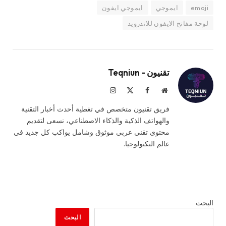
emoji
ايموجي
ايموجي ايفون
لوحة مفاتح الايفون للاندرويد
تقنيون - Teqniun
موقع
فيسبوك
X
الانستغرام
الويب
(Twitter)
فريق تقنيون متخصص في تغطية أحدث أخبار التقنية
والهواتف الذكية والذكاء الاصطناعي، نسعى لتقديم
محتوى تقني عربي موثوق وشامل يواكب كل جديد في
عالم التكنولوجيا.
البحث
البحث