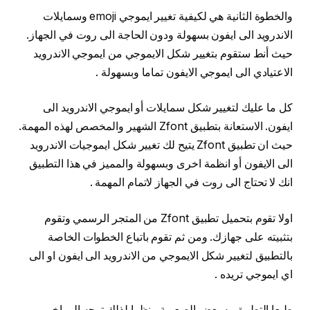
والخطوة الثانية هي لكيفية تغيير ايموجي emoji وسمايلات
الاندرويد الى ايفون بسهولة ودون الحاجة الى روت في الجهاز.
حيث أنط ستقوم بتغيير شكل الايموجي من ايموجي الاندرويد
الاعتيادي الى ايموجي الايفون تماما وبسهولة .
كل ما عليك لتغيير شكل سمايلات أو ايموجي الاندرويد الى
ايفون. الاستعانة بتطبيق Zfont الشهير والمخصص لهذه المهمة.
حيث ان تطبيق Zfont يتيح لك تغيير شكل ايموجيات الاندرويد
الى الايفون أو انظمة اخرى وبسهولة والمميز في هذا التطبيق
انك لا تحتاج الى روت في الجهاز لاتمام المهمة .
اولا تقوم بتحميل تطبيق Zfont من المتجر الرسمي وتقوم
بتثبيته على جهازك. ومن ثم تقوم باتباع الخطوات الخاصة
بالتطبيق لتغيير شكل الايموجي من الاندرويد الى ايفون او الى
اي ايموجي تريده .
طبعا التطبيق به بعض الصعوبة , نظرا لذلك توجه الى اخر