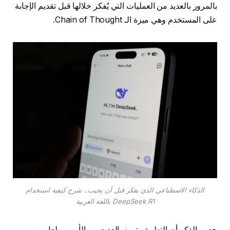
بالمرور بالعديد من العمليات التي يُفكر خلالها قبل تقديم الإجابة
على المستخدم وهي ميزة الـ Chain of Thought.
الذكاء الاصطناعي الذي يفكر قبل أن يجيب.. شرح كيفية استخدام
DeepSeek R1 باللغة العربية
جدير بالذكر أن التطبيق يتميز بالعديد من الأمور، ولعل من