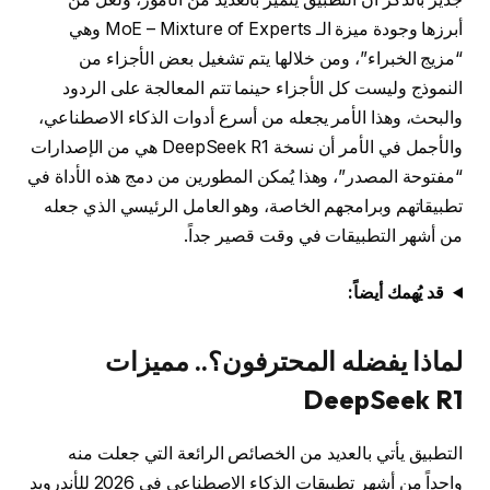
أبرزها وجودة ميزة الـ MoE – Mixture of Experts وهي
“مزيج الخبراء”، ومن خلالها يتم تشغيل بعض الأجزاء من
النموذج وليست كل الأجزاء حينما تتم المعالجة على الردود
والبحث، وهذا الأمر يجعله من أسرع أدوات الذكاء الاصطناعي،
والأجمل في الأمر أن نسخة DeepSeek R1 هي من الإصدارات
“مفتوحة المصدر”، وهذا يُمكن المطورين من دمج هذه الأداة في
تطبيقاتهم وبرامجهم الخاصة، وهو العامل الرئيسي الذي جعله
من أشهر التطبيقات في وقت قصير جداً.
قد يُهمك أيضاً:
لماذا يفضله المحترفون؟.. مميزات
DeepSeek R1
التطبيق يأتي بالعديد من الخصائص الرائعة التي جعلت منه
واحداً من أشهر تطبيقات الذكاء الاصطناعي في 2026 للأندرويد