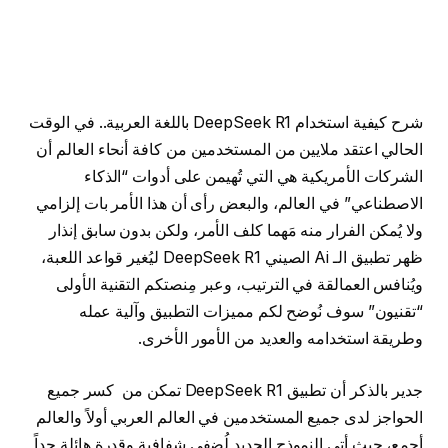
شرح كيفية استخدام DeepSeek R1 باللغة العربية.. في الوقت
الحالي اعتقد ملايين من المستخدمين من كافة أنحاء العالم أن
الشركات الأمريكية هي التي تُهيمن على أدوات “الذكاء
الاصطناعي” في العالم، والبعض رأى أن هذا الأمر بات إلزامي
ولا يُمكن الفرار منه مَهما كلف الأمر، ولكن بدون سابق إنذار
ظهر تطبيق الـ Ai الصيني DeepSeek R1 ليُغير قواعد اللعبة،
ويُنافس العمالقة في الترتيب، وعبر مِنصتكم التقنية الأولى
“تقنيون” سوف نُوضح لكم مميزات التطبيق وآلية عمله
وطريقة استخدامه والعديد من الأمور الأخرى.
جدير بالذكر أن تطبيق DeepSeek R1 تمكن من كسر جميع
الحواجز لدى جميع المستخدمين في العالم العربي أولاً والعالم
أجمع، حيث أتي النموذج الجديد لُضفي شفافية وقدرة هائلة جداً