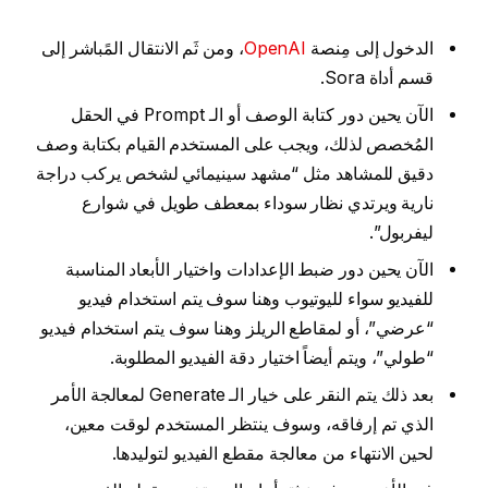
الدخول إلى مِنصة
OpenAI
، ومن ثَم الانتقال المًباشر إلى
قسم أداة Sora.
الآن يحين دور كتابة الوصف أو الـ Prompt في الحقل
المُخصص لذلك، ويجب على المستخدم القيام بكتابة وصف
دقيق للمشاهد مثل “مشهد سينيمائي لشخص يركب دراجة
نارية ويرتدي نظار سوداء بمعطف طويل في شوارع
ليفربول”.
الآن يحين دور ضبط الإعدادات واختيار الأبعاد المناسبة
للفيديو سواء لليوتيوب وهنا سوف يتم استخدام فيديو
“عرضي”، أو لمقاطع الريلز وهنا سوف يتم استخدام فيديو
“طولي”، ويتم أيضاً اختيار دقة الفيديو المطلوبة.
بعد ذلك يتم النقر على خيار الـ Generate لمعالجة الأمر
الذي تم إرفاقه، وسوف ينتظر المستخدم لوقت معين،
لحين الانتهاء من معالجة مقطع الفيديو لتوليدها.