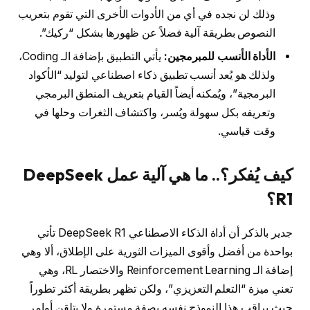
وذلك لن نجده في أي من الأدوات الأخرى التي تقوم بتعريب
النصوص بطريقة آلية فضلاً عن ظهورها بشكل “ركيك”.
الأداة الأنسب للمبرمجين:
يأتي التطبيق بإضافة الـ Coding،
ولذلك هو يُعد أنسب تطبيق ذكاء اصطناعي لتوليد “الأكواد
البرمجية”، ويُمكنه أيضاً القيام بتعريف المنطق البرمجي
وتعريفه بكل سهولة ويُسر، واكتشاف الثغرات وحلها في
وقت قياسي.
كيف يُفكر؟.. ما هي آلية عمل DeepSeek
R1؟
جدير بالذكر أن أداة الذكاء الاصطناعي DeepSeek R1 تأتي
بواحدة من أفضل وأقوى الميزات الثورية على الإطلاق، ألا وهي
إضافة الـ Reinforcement Learning والاختصار RL، وهي
تعني ميزة “التعلم التعزيزي”، ولكن تظهر بطريقة أكثر تطوراً
حيث يراقب هذا النموذج نفسه بصفة مستمرة ولا يتلقن أوامر