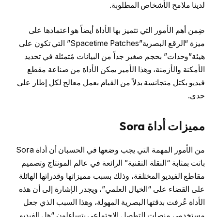
لدينا ملامح الأشخاص المطلوبة.
ضِمن أهم الأمور التي تتميز بها الأداة أيضاً هو اعتمادها على
ميزة “الرقع البصرية”Spacetime Patches” التي تكون على
هيئة”وحدات” بحجم صغير جداً من البيانات مُتمثلة في تحديد
الأمكنة والأزمنة، وهذا الأمير يمكن الأداة من صناعة مقطع
فيديو بكتل متجانسة بدلاً من القيام بعمل معالج لكل إطار على
حدى.
مميزات أداة Sora
من الأمور المهمة التي يجب وضعها في الحسبان أن أداة Sora
باتت بمثابة “النقلة التقنية” الرائعة في عالم المونتاج وتصميم
مقاطع الفيديو المختلفة، وذلك بسبب مميزاتها وقدراتها الهائلة
على القضاء على “الخيال العلمي”، ويجدر الإشارة إلى أن هذه
الأداة عُرفت بدقتها البصرية المهولة، وهذا السبب الذي جعل
مستخدمي مِنصات التواصل الاجتماعي يتساءلون “هل الفيديو