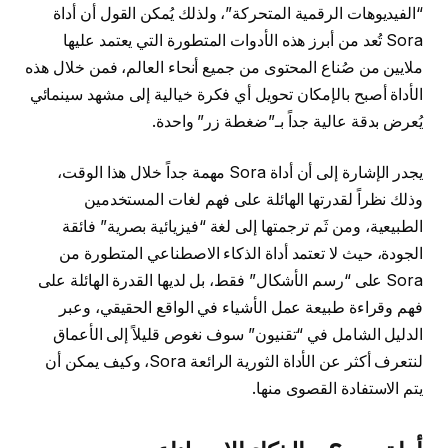
“الفيديوهات الرقمية المتحركة”، ولذلك يُمكن القول أن أداة
Sora تُعد من أبرز هذه الأدوات المتطورة التي يعتمد عليها
ملايين من صُناع المحتوى من جميع أنحاء العالم، فمن خلال هذه
الأداة أصبح بالإمكان تحويل أي فكرة خيالية إلى مشهد سينمائي
يُعرض بدقة عالية جداً بـ”ضغطة زر” واحدة.
يجدر الإشارة إلى أن أداة Sora مهمة جداً خلال هذا الوقت،
وذلك نظراً لقدرتها الهائلة على فهم لغات المستخدمين
الطبيعية، ومن ثَم ترجمتها إلى لغة “فيزيائية بصرية” فائقة
الجودة، حيث لا تعتمد أداة الذكاء الاصطناعي المتطورة من
Sora على “رسم الأشكال” فقط، بل لديها القدرة الهائلة على
فهم وقراءة طبيعة عمل الأشياء في الواقع الحقيقي، وعبر
الدليل الشامل في “تقنيون” سوف نغوص قليلاً إلى الأعماق
لنتعرف أكثر عن الأداة الثورية الرائعة Sora، وكيف يمكن أن
يتم الاستفادة القصوى منها.