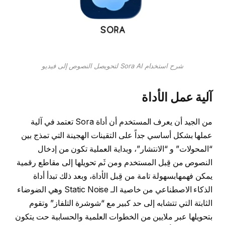
شرح استخدام Sora AI لتحويصل النصوص إلى فيديو
آلية عمل الأداة
من الجيد أن يعرف المستخدم أن أداة Sora تعتمد في آلية
عملها بشكل أساسي جداً على التقينات الهجينة التي تمذج بين
“المحولات” و “الانتشار”، وبداية العملية تكون من إدخال
النصوص من قِبل المستخدم ومن ثَم تحويلها إلى مقاطع رقمية
يمكن فهمهابسهولة تامة من قِبل الأداة، وبعد ذلك تبدأ أداة
الذكاء الاصطناعي من خاصية الـ Static Noise وهي الضوضاء
الثابتة التي تتشابه إلى حد كبير مع “شوشرة التلفاز” وتقوم
بتحويلها عبر ملايين من الخطوات العلمية والحسابية حت يتكون