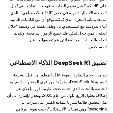
على “التفكير” قبل تقديم الإجابات، فهو من النماذج التي تُمثل
المرحلة الانتقالية القوية في عصر “الذكاء الاصطناعي”، الذي
لم يعد بمثابة المحرك الذي يُمكنه توقع أي من الكلمات التالية
أثناء الدردشة مع المستخدم، بل وظف نفسه في وظيفة “حلال
العقد”، فمن خلال يُمكن فك جميع الرموز البرمجية، وتقديم
الحلو والإجابات المختلفة التي يتم تقديمها من قِبل
المستخدمين.
تطبيق DeepSeek R1 الذكاء الاصطناعي
هو من أضخم النماذج اللغوية LLM المُطور من قِبل الشركة
الصينية DeepSeek Ai، وهو يُعد من أقوى المختبرات الصينية
الخاصة بالأبحاث الذي أحدث ضجة عارمة فور الإعلان عن
إطلاقه بحلول الربع الأول من عام 2025، ويجدر الإشارة إلى أن
هذا التطبيق طالما تميز باعتماده الكبير على ميزات الـ
Reasoning وهي تقنيات “الاستدلال”، حيث يقوم البرنامج