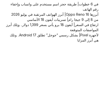
في 6 خطوات| طريقة حجز اسم مستخدم على واتساب وإخفاء
رقم الهاتف
أبرزها Oppo Reno 16| أبرز الهواتف المرتقبة في يوليو 2026
من 8 إلى 9 جيجا رام| تسريبات آيفون 18 الأساسي
ارتفاع في السعر| آيفون 18 برو يأتي بسعر 1,399 دولار.. وتِلك أبرز
المواصفات المتوقعة
لأجهزة Pixel| بشكل رسمي “جوجل” تطلق Android 17.. وتلك
هي أبرز المزايا