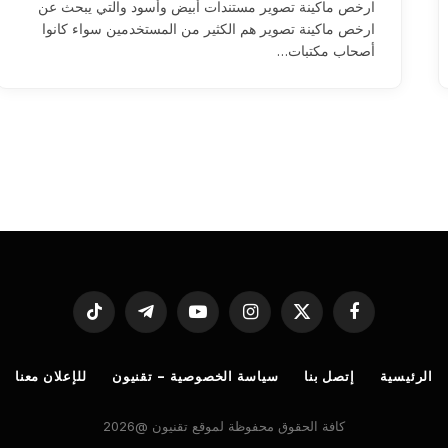
ارخص ماكينة تصوير مستندات أبيض وأسود والتي يبحث عن
ارخص ماكينة تصوير هم الكثير من المستخدمين سواء كانوا
أصحاب مكتبات…
فيسبوك
X
الانستغرام
يوتيوب
تيلقرام
تيكتوك
(Twitter)
الرئيسية
إتصل بنا
سياسة الخصوصية – تقنيون
للإعلان معنا
كافة الحقوق محفوظة لموقع تقنيون @2026