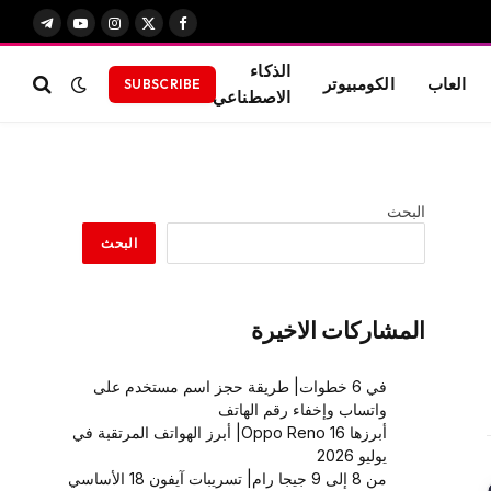
X
فيسبوك
الانستغرام
يوتيوب
تيلقرام
(Twitter)
الذكاء
العاب
الكومبيوتر
SUBSCRIBE
الاصطناعي
البحث
البحث
المشاركات الاخيرة
في 6 خطوات| طريقة حجز اسم مستخدم على
واتساب وإخفاء رقم الهاتف
أبرزها Oppo Reno 16| أبرز الهواتف المرتقبة في
يوليو 2026
من 8 إلى 9 جيجا رام| تسريبات آيفون 18 الأساسي