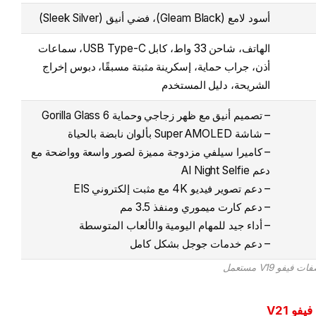
أسود لامع (Gleam Black)، فضي أنيق (Sleek Silver)
الهاتف، شاحن 33 واط، كابل USB Type-C، سماعات
أذن، جراب حماية، إسكرينة مثبتة مسبقًا، دبوس إخراج
الشريحة، دليل المستخدم
– تصميم أنيق مع ظهر زجاجي وحماية Gorilla Glass 6
– شاشة Super AMOLED بألوان نابضة بالحياة
– كاميرا سيلفي مزدوجة مميزة لصور واسعة وواضحة مع
دعم AI Night Selfie
– دعم تصوير فيديو 4K مع مثبت إلكتروني EIS
– دعم كارت ميموري ومنفذ 3.5 مم
– أداء جيد للمهام اليومية والألعاب المتوسطة
– دعم خدمات جوجل بشكل كامل
 فيفو V19 مستعمل