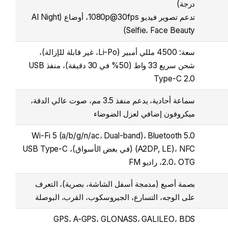
درجة)
تدعم تصوير فيديو 1080p@30fps، أوضاع (AI Night
Selfie، Face Beauty)
سعة: 4500 مللي أمبير (Li-Po، غير قابلة للإزالة)،
شحن سريع 33 واط (50% في 30 دقيقة)، منفذ USB
Type-C 2.0
سماعة أحادية، يدعم منفذ 3.5 مم، صوت عالي الدقة،
ميكروفون إضافي لعزل الضوضاء
Wi-Fi 5 (a/b/g/n/ac، Dual-band)، Bluetooth 5.0
(A2DP, LE)، NFC (في بعض الأسواق)، USB Type-C
2.0، OTG، راديو FM
بصمة أصبع (مدمجة أسفل الشاشة، بصرية)، التعرف
على الوجه، التسارع، الجيروسكوب، القرب، البوصلة
GPS، A-GPS، GLONASS، GALILEO، BDS