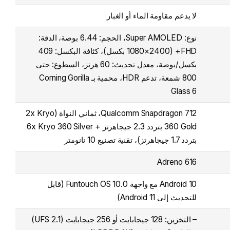
لا يدعم مقاومة الماء أو الغبار
نوع: Super AMOLED، الحجم: 6.44 بوصة، الدقة:
FHD+ (1080×2400 بكسل)، كثافة البكسل: 409
بكسل/بوصة، معدل تحديث: 60 هرتز، السطوع: حتى
800 شمعة، تدعم HDR، محمية بـ Corning Gorilla
Glass 6
Qualcomm Snapdragon 712، ثماني النواة (2x Kryo
360 Gold بتردد 2.3 جيجاهرتز + 6x Kryo 360 Silver
بتردد 1.7 جيجاهرتز)، تقنية تصنيع 10 نانومتر
Adreno 616
Android 10 مع واجهة Funtouch OS 10.0 (قابل
للتحديث إلى Android 11)
– التخزين: 128 جيجابايت أو 256 جيجابايت (UFS 2.1)