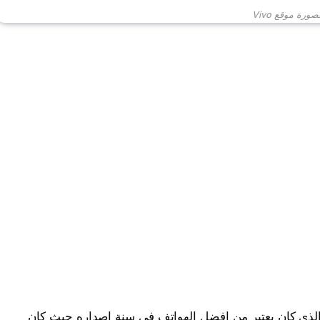
ورة موقع Vivo
كة فيفو كانت قد أطلقت هاتف Vivo V19 الذي كان يعتبر من افضل الهواتف في سنة اصداره حيث كان