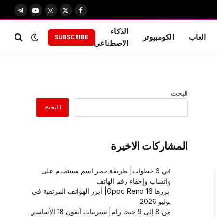
X
فيسبوك
الانستغرام
يوتيوب
تيلقرام
(Twitter)
الذكاء
العاب
الكومبيوتر
SUBSCRIBE
الاصطناعي
البحث
البحث
المشاركات الاخيرة
في 6 خطوات| طريقة حجز اسم مستخدم على
واتساب وإخفاء رقم الهاتف
أبرزها Oppo Reno 16| أبرز الهواتف المرتقبة في
يوليو 2026
من 8 إلى 9 جيجا رام| تسريبات آيفون 18 الأساسي