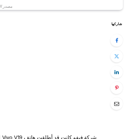
مصدر الص
شاركها
شر