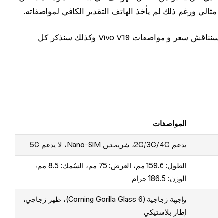
ثالي ورغم ذلك لم يأخذ الهاتف التقدير الكافي لمواصفاته.
مواصفات Vivo V19 وكذلك سنذكر كل
المواصفات
يدعم 2G/3G/4G، شريحتين Nano-SIM، لا يدعم 5G
الطول: 159.6 مم، العرض: 75 مم، السُمك: 8.5 مم،
الوزن: 186.5 جرام
واجهة زجاجية (Corning Gorilla Glass 6)، ظهر زجاجي،
إطار بلاستيكي