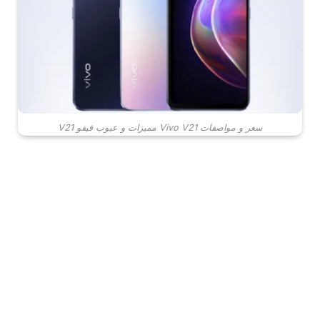
سعر و مواصفات Vivo V21 مميزات و عيوب فيفو V21