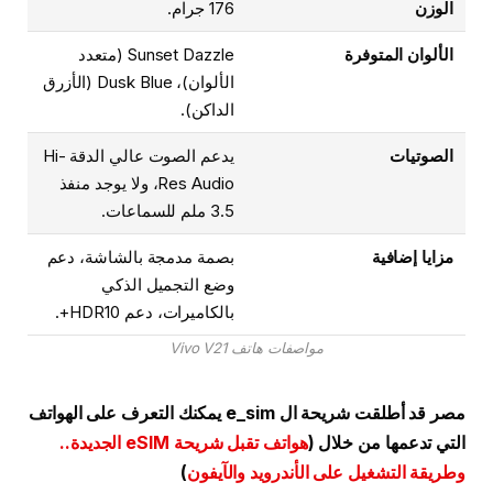
الوزن
176 جرام.
الألوان المتوفرة
Sunset Dazzle (متعدد
الألوان)، Dusk Blue (الأزرق
الداكن).
الصوتيات
يدعم الصوت عالي الدقة Hi-
Res Audio، ولا يوجد منفذ
3.5 ملم للسماعات.
مزايا إضافية
بصمة مدمجة بالشاشة، دعم
وضع التجميل الذكي
بالكاميرات، دعم HDR10+.
مواصفات هاتف Vivo V21
مصر قد أطلقت شريحة ال e_sim يمكنك التعرف على الهواتف
التي تدعمها من خلال (
هواتف تقبل شريحة eSIM الجديدة..
وطريقة التشغيل على الأندرويد والآيفون
)