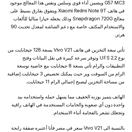
G57 MC3 ويضمن أداء قوي وسلس ونفس هذا المعالج موجود
في هاتف Xiaomi Redmi Note 9T ويتفوق بفارق بسيط على
معالج Snapdragon 720G وذلك يجعله خيارا مثاليا للألعاب
والاستخدام المكثف خاصة مع دعم الشاشة لمعدل تحديث 90
هرتز.
تأتي سعة التخزين في هاتف Vivo V21 بسعة 128 جيجابايت من
نوع UFS 2.2 وتوفر سرعة كبيرة في نقل البيانات وفتح
التطبيقات والرام تأتي بسعة 8 جيجابايت مع خاصية توسعة
الرام من السوفت وير حيث يمكنك تخصيص 3 جيجابايت إضافية
من مساحة التخزين ليصبح إجمالي الرام 11 جيجابايت.
الهاتف يتميز بوزنه الخفيف مما يسهل حمله واستخدامه بيد
واحدة دون أي صعوبة والخامات المستخدمة في الهاتف راقية
وتجعلك تشعر بالفخامة أثناء الاستخدام.
بالنسبة الى Vivo V21 سعر في مصر فأنا أعتبره صفقة رابحة