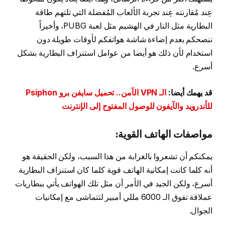
عِند مُقارنته عِند تجربة الألعاب المُفضلة التي تلتهم طاقة
البطارية مثل النار في الهشيم مثل لعبة PUBG، وأخيراً
ننصحكم بعدم إضاءة شاشة هواتفكم لأوقات طويلة دون
استخدام لأن ذلك هو أيضا من عوامل استنزاف البطارية بشكل
أسرع.
قد يهمك أيضا:
الـ VPN الآمن.. تحميل سايفن برو Psiphon
للأندرويد والآيفون للوصول المفتوح إلى الإنترنت
مواصفات الهاتف القوية:
يمكنكم أن تشعروا بالغرابة من هذا السبب، ولكن الحقيقة هو
أنه كلما كانت إمكانية الهاتف قوية كلما كان استنزاف البطارية
أسرع، ولكن الجيد في الأمر أن مثل تلك الهواتف يأتي ببطاريات
عملاقة تفوق الـ 6000 مللي أمبير لتتماشى مع إمكانيات
الجوال.