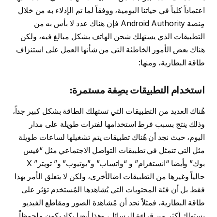
اعتماداً كلياً في حياتنا اليومية، ووفقاً لما تم الإدلاء به من خلال
مِنصة Android Authority فإن هناك عدد لا بأس به من
التطبيقات الذي يستهلك شحن الهاتف بشكل مبالغ فيه، ولكن
هناك بعض الأمور الخاطئة التي من شأنها العمل على استنزاف
طاقة البطارية، ومنها:
استخدام التطبيقات بصِفة مستمرة:
هُناك العديد من التطبيقات التي تستهلك الطاقة بشكل كبير جداً،
وذلك ينتج بسبب فرط استخدامها لفترات طويلة على مدار
اليوم، حيث نجد أن هُناك تطبيقات يتم تشغيلها لساعات طويلة
مثل التي تتمثل في تطبيقات التواصل الاجتماعي مثل “فيس
بوك” وأيضا “انستغرام” و “واتساب” و”يوتيوب” و” تويتر” X
حالياً وغيرها من التطبيقات اضالأخرى، ولكن لا يتعلق الأمر بهذا
فقط بل أن فئة المحتويات التي يُشاهدها المُستخدم تؤثر على
طاقة البطارية، فمثلاً نجد أن مُشاهدة الصور ومقاطع الفيديو
يستهلك أكثر من قراءة الرسائل، وهذا أيضا يكاد يكون ملحوظاً