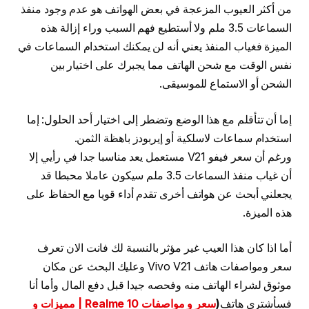
من أكثر العيوب المزعجة في بعض الهواتف هو عدم وجود منفذ
السماعات 3.5 ملم ولا أستطيع فهم السبب وراء إزالة هذه
الميزة فغياب المنفذ يعني أنه لن يمكنك استخدام السماعات في
نفس الوقت مع شحن الهاتف مما يجبرك على اختيار بين
الشحن أو الاستماع للموسيقى.
إما أن تتأقلم مع هذا الوضع وتضطر إلى اختيار أحد الحلول: إما
استخدام سماعات لاسلكية أو إيربودز باهظة الثمن.
ورغم أن سعر فيفو V21 مستعمل يعد مناسبا جدا في رأيي إلا
أن غياب منفذ السماعات 3.5 ملم سيكون عاملا محبطا قد
يجعلني أبحث عن هواتف أخرى تقدم أداء قويا مع الحفاظ على
هذه الميزة.
أما اذا كان هذا العيب غير مؤثر بالنسبة لك فانت الان تعرف
سعر ومواصفات هاتف Vivo V21 وعليك البحث عن مكان
موثوق لشراء الهاتف منه وفحصه جيدا قبل دفع المال وأما أنا
فسأشتري هاتف
(
سعر و مواصفات Realme 10 | مميزات و