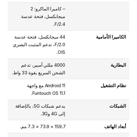
– كاميرا الماكرو: 2
ميجابكسل، فتحة عدسة
F/2.4.
الكاميرا الأمامية
44 ميجابكسل، فتحة عدسة
F/2.0، تدعم المثبت البصري
OIS.
البطارية
4000 مللي أمبير، تدعم
الشحن السريع بقوة 33 واط.
نظام التشغيل
Android 11 مع واجهة
Funtouch OS 11.1.
الشبكات
يدعم شبكات 5G، بالإضافة
إلى 4G و3G.
أبعاد الهاتف
159.7 × 73.9 × 7.3 مم.