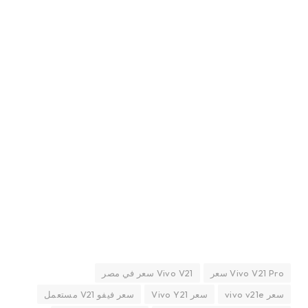
Vivo V21 Pro سعر
Vivo V21 سعر في مصر
سعر vivo v21e
سعر Vivo Y21
سعر فيفو V21 مستعمل