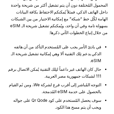
المحمول المُختلفة دون أن يتم تشغيل أكثر من شريحة واحدة
داخل الهاتف الذكي، فمثلاً يُمكنكم الاحتفاظ بكافة البيانات
الهامة لكُل خط “شبكة” مع إمكانية الاختيار من بين الشبكات
بسهولة تامة وفي آن واحد، ويُمكنكم تشغيل شريحة الـ eSIM
من خلال إتباع الخطوات الآتي ذكرها:
في بادئ الأمر يجب على المُستخدم التأكد من أن هاتفه
الذكي يدعم تِلك التقنية ألا وهي إمكانية تشغيل شريحة الـ
eSIM.
حال كان الهاتف غير داعماً لتِلك التقنية يُمكن الاتصال برقم
111 لشبكات جمهورية مصر العربية.
التوجه المُباشر إلى أقرب فرع لشركة We، ومن ثَم القيام
بالحصول على خدمة eSIM المُدمجة.
سوف يحصل المُستخدم على كود Qr Qode على جواله
ويجب أن يتم مسح هذا الكود.