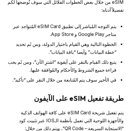
eSIM من خلال بعض الخطوات القلائل التي سوف نُوضحها لكم
تفصيلاً أدناه:
يتم التوجه المُباشر إلى تطبيق eSIM Card المُتواجد عبر
متاجر Google Play و App Store.
الخطوة التالية وهي القيام باختيار الدولة، ومن ثَم تحديد
“خطة البيانات” وأيضا “باقة البيانات”.
يتبع ذلك القيام بالنقر على أيقونة “اشترِ الآن”، ومن ثَم يجب
قراءة جميع الشروط والأحكام والمُوافقة عليها.
في الأخير سوف يتم المُتابعة من خلال النقر على “تأكيد”.
طريقة تفعيل eSIM على الآيفون
يتم تفعيل شريحة eSIM Card على كافة الهواتف الذكية
والأجهزة اللوحية التي تعمل بأنظمة الـIOS عبر تثبيت كود
“الاستجابة السريعة – QR Code”، ويتم ذلك من خلال: