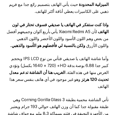
الميزانية المحدودة
حيث يأتي الهاتف بتصميم رائع جدا مع فريم
ذهبي على الكاميرات يعطي أناقة أكثر للهاتف.
واذا كنت ستفكر في الهاتف يا صديقي فسوف تحتار في لون
الهاتف
لأن Xiaomi Redmi A5 يأتي بأربع ألوان وجميعهم أفضل
من بعض وهم اللون الأسود واللون الأخضر واللون الذهبي
واللون الأزرق
ولكن بالنسبة لي فأفضلهم هو الأسود والذهبي.
وأما شاشة الهاتف يا صديقي فتأتي من نوع IPS LCD وبحجم
كبير جدا 6.88 بوصة بدقة HD+ (1640 × 720 بكسل) وتؤدي
الغرض منها في هذه الفئة.
الغريب هنا أن الشاشة تدعم معدل
تحديث 120 هرتز
وهو غير موجود في أي هاتف بنفس سعر هذا
الهاتف
تأتي الشاشة محمية بطبقة Corning Gorilla Glass 3 وهي
طبقة مقبولة جدا كما أن وزن الهاتف حوالي 193 جرام ويعتبر
من الأجهزة النحيفة في فئته بسماكة 8.3 ملم مع حواف شاشة