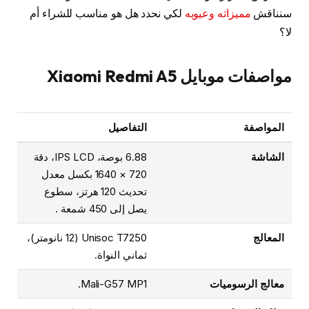
سنناقش
مميزاته وعيوبه
لكي نحدد هل هو مناسب للشراء أم
لا؟
مواصفات موبايل Xiaomi Redmi A5
المواصفة
التفاصيل
الشاشة
6.88 بوصة، IPS LCD، دقة
720 × 1640 بكسل معدل
تحديث 120 هرتز، سطوع
يصل إلى 450 شمعة .
المعالج
Unisoc T7250 (12 نانومتر)،
ثماني النواة.
معالج الرسوميات
Mali-G57 MP1.