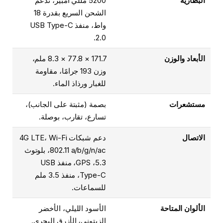
البطارية
5200 مللي أمبير، تدعم
الشحن السريع بقدرة 18
واط، منفذ USB Type-C
2.0.
الأبعاد والوزن
171.7 × 77.8 × 8.3 ملم،
وزن 193 جرامًا، مقاومة
للغبار ورذاذ الماء.
مستشعرات
بصمة (مثبتة على الجانب)،
تسارع، تقارب، بوصلة.
الاتصال
دعم شبكات 4G LTE، Wi-Fi
802.11 a/b/g/n/ac، بلوتوث
5.3، GPS، منفذ USB
Type-C، منفذ 3.5 ملم
للسماعات.
الألوان المتاحة
الأسود الليلي، الأخضر
الزيتوني، الأزرق البحري.