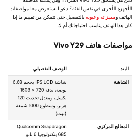
لكن هل يستحق Vivo Y29 الشراء؟ وهل يمكنه منافسة
الأجهزة الأخرى في نفس الفئة؟ دعونا نستعرض معا مواصفات
الهاتف و
مميزاته وعيوبه
بالتفصيل حتى تتمكن من تقييم ما إذا
كان هذا الهاتف يناسب احتياجاتك أم لا.
مواصفات هاتف Vivo Y29
البند
الوصف التفصيلي
الشاشة
شاشة IPS LCD بحجم 6.68
بوصة، بدقة 720 × 1608
بكسل، ومعدل تحديث 120
هرتز، وسطوع 1000 شمعة
(نيت)
المعالج المركزي
Qualcomm Snapdragon
685 بتكنولوجيا 6 نانو