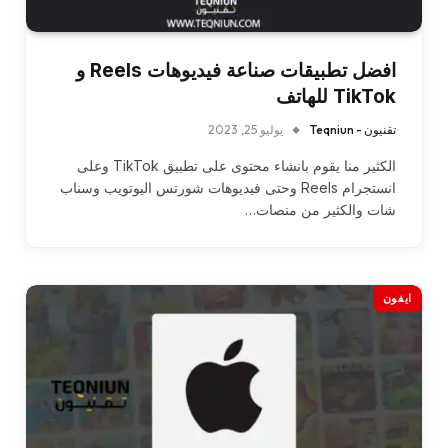
افضل تطبيقات صناعة فيديوهات Reels و
TikTok للهاتف
تقنيون - Teqniun
يوليو 25, 2023
الكثير منا يقوم بانشاء محتوى على تطبيق TikTok وعلى
انستجرام Reels وحتى فيديوهات شورتس اليوتويب وسناب
شات والكثير من منصات…
ايفون