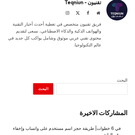
تقنيون - Teqniun
موقع
فيسبوك
X
الانستغرام
الويب
(Twitter)
فريق تقنيون متخصص في تغطية أحدث أخبار التقنية
والهواتف الذكية والذكاء الاصطناعي، نسعى لتقديم
محتوى تقني عربي موثوق وشامل يواكب كل جديد في
عالم التكنولوجيا.
البحث
البحث
المشاركات الاخيرة
في 6 خطوات| طريقة حجز اسم مستخدم على واتساب وإخفاء
رقم الهاتف