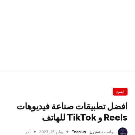
ايفون
افضل تطبيقات صناعة فيديوهات
Reels و TikTok للهاتف
بواسطة
تقنيون - Teqniun
يوليو 25, 2023
آخر