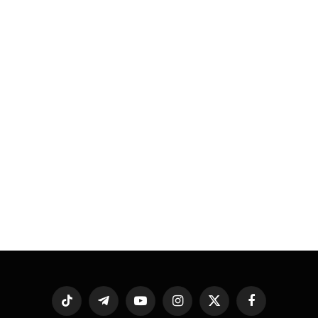
فيسبوك
X
الانستغرام
يوتيوب
تيلقرام
تيكتوك