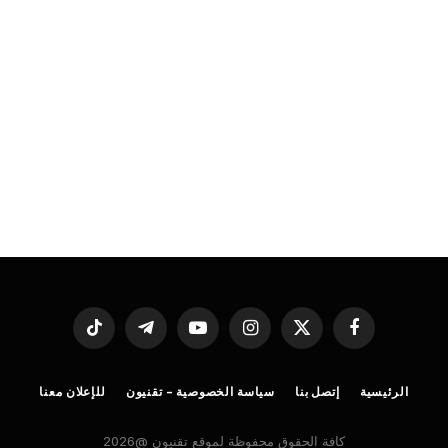
فيسبوك
X
الانستغرام
يوتيوب
تيلقرام
تيكتوك
(Twitter)
الرئيسية
إتصل بنا
سياسة الخصوصية – تقنيون
للإعلان معنا
كافة الحقوق محفوظة لموقع تقنيون @2026