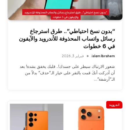
“بدون نسخ احتياطي”.. طرق استرجاع
رسائل واتساب المحذوفة للأندرويد والآيفون
في 6 خطوات
islam Ibrahem
فبراير 3, 2026
شعور الارتباك سيطر على جسدك!.. قلبك يخفق بشدة! بعد
أن أدركت أنكَ قمت بالنقر على خيار الـ”حذف” بدلاً من
الـ”أرشفة”…
اندرويد