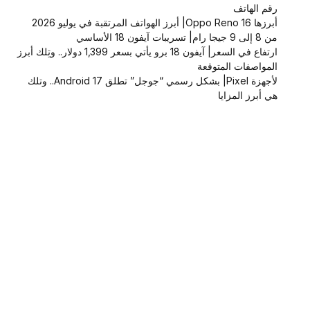
رقم الهاتف
أبرزها Oppo Reno 16| أبرز الهواتف المرتقبة في يوليو 2026
من 8 إلى 9 جيجا رام| تسريبات آيفون 18 الأساسي
ارتفاع في السعر| آيفون 18 برو يأتي بسعر 1,399 دولار.. وتِلك أبرز
المواصفات المتوقعة
لأجهزة Pixel| بشكل رسمي “جوجل” تطلق Android 17.. وتلك
هي أبرز المزايا