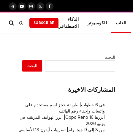
X
فيسبوك
الانستغرام
يوتيوب
تيلقرام
(Twitter)
الذكاء
العاب
الكومبيوتر
SUBSCRIBE
الاصطناعي
البحث
البحث
المشاركات الاخيرة
في 6 خطوات| طريقة حجز اسم مستخدم على
واتساب وإخفاء رقم الهاتف
أبرزها Oppo Reno 16| أبرز الهواتف المرتقبة في
يوليو 2026
من 8 إلى 9 جيجا رام| تسريبات آيفون 18 الأساسي