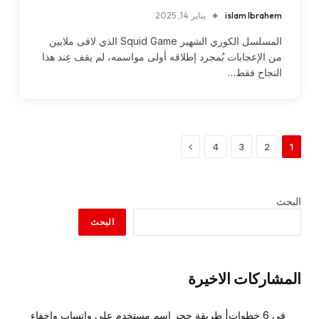
islam Ibrahem
يناير 14, 2025
المسلسل الكوري الشهير Squid Game الذي لاقى ملايين
من الإعجابات بُمجرد إطلاقه أولى مواسمه، لم يقف عِند هذا
النجاح فقط…
التالي
4
3
2
1
البحث
البحث
المشاركات الاخيرة
في 6 خطوات| طريقة حجز اسم مستخدم على واتساب وإخفاء