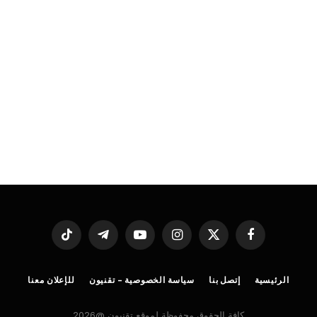
فيسبوك
X
الانستغرام
يوتيوب
تيلقرام
تيكتوك
(Twitter)
الرئيسية
إتصل بنا
سياسة الخصوصية – تقنيون
للإعلان معنا
كافة الحقوق محفوظة لموقع تقنيون @2026