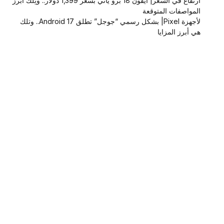
ارتفاع في السعر| آيفون 18 برو يأتي بسعر 1,399 دولار.. وتِلك أبرز
المواصفات المتوقعة
لأجهزة Pixel| بشكل رسمي “جوجل” تطلق Android 17.. وتلك
هي أبرز المزايا