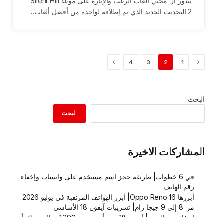
يبدور أن مُحبي ألعاب الرعب والإثارة على موعد Silent Hill
2 التحديث الجديد الذي تم إطلاقه لواحدة من أفضل ألعاب…
السابق
التالي
4
3
2
1
البحث
البحث
المشاركات الاخيرة
في 6 خطوات| طريقة حجز اسم مستخدم على واتساب وإخفاء
رقم الهاتف
أبرزها Oppo Reno 16| أبرز الهواتف المرتقبة في يوليو 2026
من 8 إلى 9 جيجا رام| تسريبات آيفون 18 الأساسي