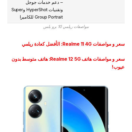
– دعم خدمات جوجل
وتقنيات HyperShot وSuper
Group Portrait للكاميرا
مواصفات ريلمي 10 برو بلس
سعر و مواصفات Realme 11 4G: الأفضل كعادة ريلمي
سعر و مواصفات هاتف Realme 12 5G: هاتف متوسط بدون
عيوب!