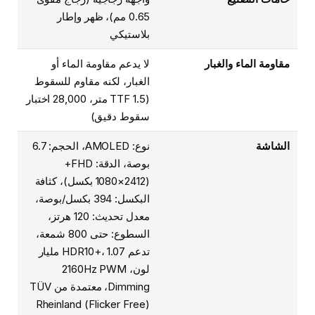
0.65 مم)، ظهر وإطار
بلاستيكي
مقاومة الماء والغبار
لا يدعم مقاومة الماء أو
الغبار، لكنه مقاوم للسقوط
(TTF 1.5 متر، 28,000 اختبار
سقوط دقيق)
الشاشة
نوع: AMOLED، الحجم: 6.7
بوصة، الدقة: FHD+
(1080×2412 بكسل)، كثافة
البكسل: 394 بكسل/بوصة،
معدل تحديث: 120 هرتز،
السطوع: حتى 800 شمعة،
تدعم HDR10+، 1.07 مليار
لون، 2160Hz PWM
Dimming، معتمدة من TÜV
Rheinland (Flicker Free)