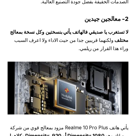
الصدمات الخفيفة بفضل جودة التصنيع العالية.
2- معالجين جيدين
لا تستغرب يا صديقي فالهاتف يأتي بنسختين وكل نسخة بمعالج
مختلف
ولكنهما قريبين جدا من حيث الاداء ولا اعرف السبب
وراء هذا القرار من ريلمي.
يأتي هاتف Realme 10 Pro Plus مزود بمعالج قوي من شركة
ميدياتك
وهو Dimensity 1080 أو Dimensity 920 وكلاهما