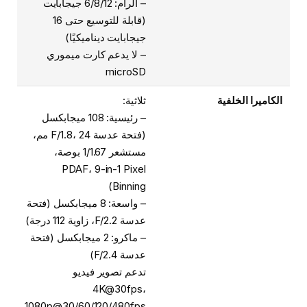
– الرام: 6/8/12 جيجابايت
(قابلة للتوسيع حتى 16
جيجابايت ديناميكيًا)
– لا يدعم كارت ميموري
microSD
الكاميرا الخلفية
ثلاثية:
– رئيسية: 108 ميجابكسل
(فتحة عدسة F/1.8، 24 مم،
مستشعر 1/1.67 بوصة،
PDAF، 9-in-1 Pixel
Binning)
– واسعة: 8 ميجابكسل (فتحة
عدسة F/2.2، زاوية 112 درجة)
– ماكرو: 2 ميجابكسل (فتحة
عدسة F/2.4)
تدعم تصوير فيديو
4K@30fps،
1080p@30/60/120/480fps