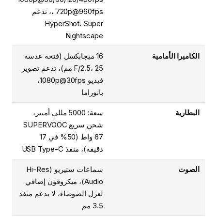
، 720p@960fps، تدعم
HyperShot، Super
Nightscape
الكاميرا الأمامية
16 ميجابكسل (فتحة عدسة
F/2.5، 25 مم)، تدعم تصوير
فيديو 1080p@30fps،
بانوراما
البطارية
سعة: 5000 مللي أمبير،
شحن سريع SUPERVOOC
67 واط (50% في 17
دقيقة)، منفذ USB Type-C
الصوت
سماعات ستيريو (Hi-Res
Audio)، ميكروفون إضافي
لعزل الضوضاء، لا يدعم منفذ
3.5 مم