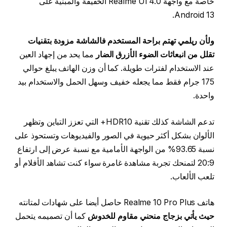
خاصة مع واجهة Realme UI 4.0 الخفيفة والمبنية على
Android 13.
ولأن ريلمي تهتم براحة المستخدم فالشاشة مزودة بتقنيات
تقلل من انبعاثات الضوء الأزرق الضار
مما يحد من إجهاد العين
عند الاستخدام لفترات طويلة. كما أن وزن الهاتف يبلغ حوالي
175 جرام فقط مما يجعله خفيف وسهل الحمل والاستخدام بيد
واحدة.
تدعم الشاشة كذلك تقنية HDR10+ التي تعزز التباين وتظهر
الألوان بشكل أكثر حيوية في الصور والفيديوهات وتستحوذ على
نسبة 93.65% من الواجهة الأمامية مع نسبة عرض إلى ارتفاع
20:9 لتمنحك تجربة مشاهدة غامرة سواء كنت تشاهد الأفلام أو
تلعب الألعاب.
هاتف Realme 10 Pro Plus حاصل أيضا على شهادات لمتانته
حيث يأتي بزجاج منحني مقاوم للخدوش
كما أن تصميمه يتحمل