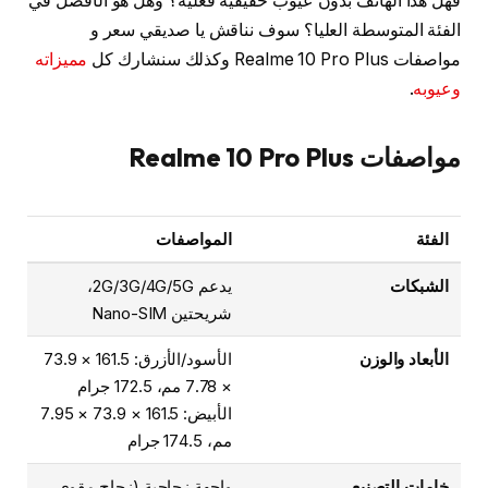
فهل هذا الهاتف بدون عيوب حقيقية فعلية؟ وهل هو الأفضل في
الفئة المتوسطة العليا؟ سوف نناقش يا صديقي سعر و
مواصفات Realme 10 Pro Plus وكذلك سنشارك كل
مميزاته
وعيوبه
.
مواصفات Realme 10 Pro Plus
الفئة
المواصفات
الشبكات
يدعم 2G/3G/4G/5G،
شريحتين Nano-SIM
الأبعاد والوزن
الأسود/الأزرق: 161.5 × 73.9
× 7.78 مم، 172.5 جرام
الأبيض: 161.5 × 73.9 × 7.95
مم، 174.5 جرام
خامات التصنيع
واجهة زجاجية (زجاج مقوى