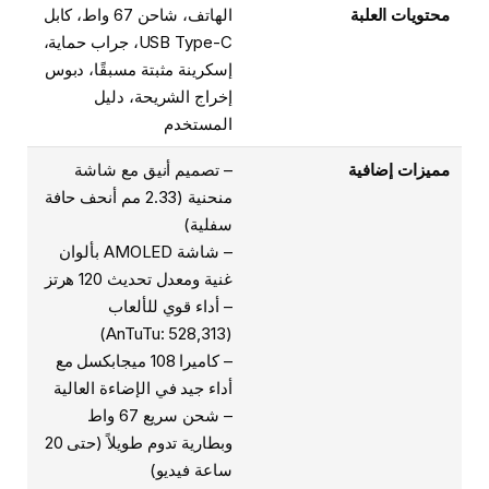
محتويات العلبة
الهاتف، شاحن 67 واط، كابل
USB Type-C، جراب حماية،
إسكرينة مثبتة مسبقًا، دبوس
إخراج الشريحة، دليل
المستخدم
مميزات إضافية
– تصميم أنيق مع شاشة
منحنية (2.33 مم أنحف حافة
سفلية)
– شاشة AMOLED بألوان
غنية ومعدل تحديث 120 هرتز
– أداء قوي للألعاب
(AnTuTu: 528,313)
– كاميرا 108 ميجابكسل مع
أداء جيد في الإضاءة العالية
– شحن سريع 67 واط
وبطارية تدوم طويلاً (حتى 20
ساعة فيديو)