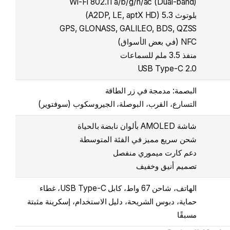
Wi-Fi 802.11 a/b/g/n/ac (Dual-band)
بلوتوث 5.3 (A2DP, LE, aptX HD)
GPS, GLONASS, GALILEO, BDS, QZSS
NFC (في بعض الأسواق)
منفذ 3.5 ملم للسماعات
USB Type-C 2.0
البصمة: مدمجة في زر الطاقة
التسارع، القرب، البوصلة، الجيروسكوب (سوفتوير)
شاشة AMOLED بألوان نابضة بالحياة
شحن سريع مميز في الفئة المتوسطة
دعم كارت ميموري منفصل
تصميم أنيق وخفيف
الهاتف، شاحن 67 واط، كابل USB Type-C، غطاء
حماية، دبوس الشريحة، دليل الاستخدام، إسكرينة مثبتة
مسبقًا