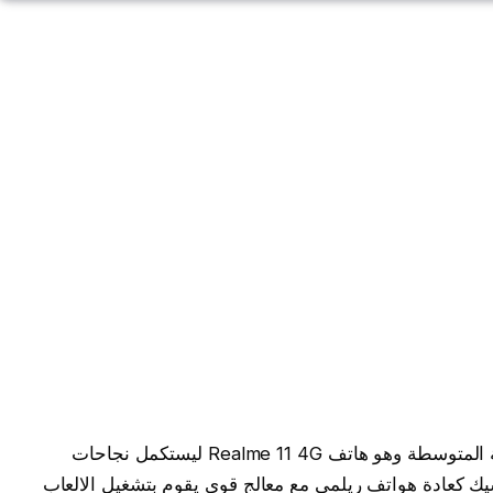
شركة ريلمي كانت قد أطلقت هاتفها في الفئة المتوسطة وهو هاتف Realme 11 4G ليستكمل نجاحات
ك كعادة هواتف ريلمي مع معالج قوي يقوم بتشغيل الالعاب