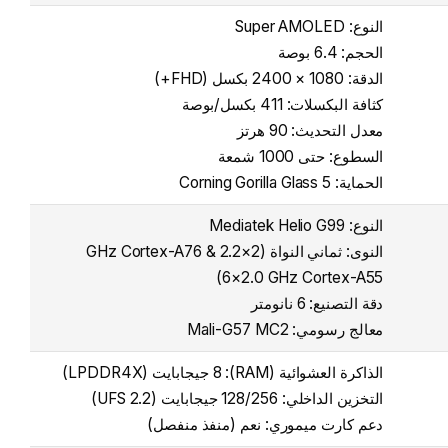
النوع: Super AMOLED
الحجم: 6.4 بوصة
الدقة: 1080 × 2400 بكسل (FHD+)
كثافة البكسلات: 411 بكسل/بوصة
معدل التحديث: 90 هرتز
السطوع: حتى 1000 شمعة
الحماية: Corning Gorilla Glass 5
النوع: Mediatek Helio G99
النوى: ثماني النواة (2×2.2 GHz Cortex-A76 &
6×2.0 GHz Cortex-A55)
دقة التصنيع: 6 نانومتر
معالج رسومي: Mali-G57 MC2
الذاكرة العشوائية (RAM): 8 جيجابايت (LPDDR4X)
التخزين الداخلي: 128/256 جيجابايت (UFS 2.2)
دعم كارت ميموري: نعم (منفذ منفصل)