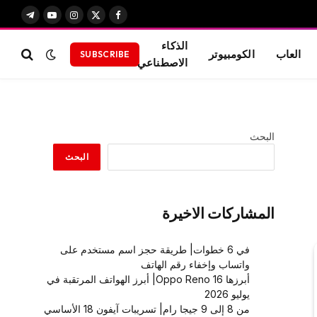
X
فيسبوك
الانستغرام
يوتيوب
تيلقرام
(Twitter)
الذكاء
العاب
الكومبيوتر
SUBSCRIBE
الاصطناعي
البحث
البحث
المشاركات الاخيرة
في 6 خطوات| طريقة حجز اسم مستخدم على
واتساب وإخفاء رقم الهاتف
أبرزها Oppo Reno 16| أبرز الهواتف المرتقبة في
يوليو 2026
من 8 إلى 9 جيجا رام| تسريبات آيفون 18 الأساسي