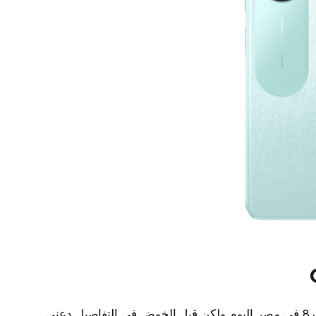
أدرك أنك مهتم بمعرفة سعر اوبو a58 – رامات 8 في مصر اليوم ولكن قبل الخوض في التفاصيل دعني