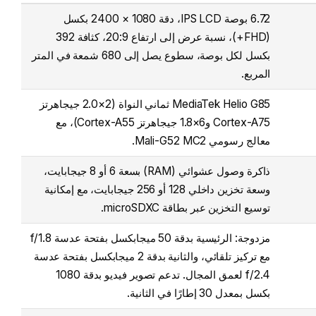
6.72 بوصة IPS LCD، دقة 1080 × 2400 بكسل
(FHD+)، نسبة عرض إلى ارتفاع 20:9، كثافة 392
بكسل لكل بوصة، سطوع يصل إلى 680 شمعة في المتر
المربع.
MediaTek Helio G85 ثماني النواة (2×2.0 جيجاهرتز
Cortex-A75 و6×1.8 جيجاهرتز Cortex-A55)، مع
معالج رسومي Mali-G52 MC2.
ذاكرة وصول عشوائي (RAM) بسعة 6 أو 8 جيجابايت،
وسعة تخزين داخلي 128 أو 256 جيجابايت، مع إمكانية
توسيع التخزين عبر بطاقة microSDXC.
مزدوجة: الرئيسية بدقة 50 ميجابكسل بفتحة عدسة f/1.8
مع تركيز تلقائي، والثانية بدقة 2 ميجابكسل بفتحة عدسة
f/2.4 لعمق المجال. تدعم تصوير فيديو بدقة 1080
بكسل بمعدل 30 إطارًا في الثانية.