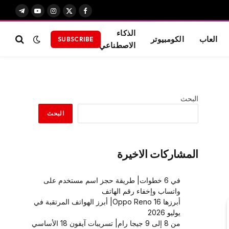
X
فيسبوك
الانستغرام
يوتيوب
تيلقرام
(Twitter)
الذكاء
العاب
الكومبيوتر
SUBSCRIBE
الاصطناعي
البحث
البحث
المشاركات الاخيرة
في 6 خطوات| طريقة حجز اسم مستخدم على
واتساب وإخفاء رقم الهاتف
أبرزها Oppo Reno 16| أبرز الهواتف المرتقبة في
يوليو 2026
من 8 إلى 9 جيجا رام| تسريبات آيفون 18 الأساسي