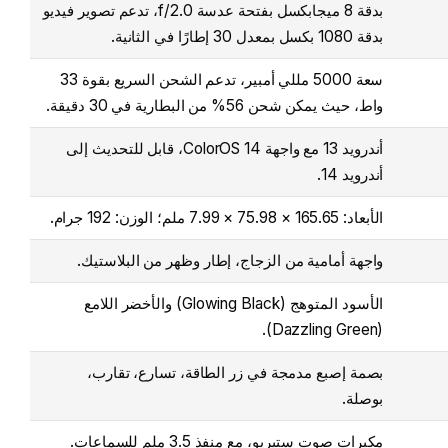
بدقة 8 ميجابكسل بفتحة عدسة f/2.0، تدعم تصوير فيديو
بدقة 1080 بكسل بمعدل 30 إطارًا في الثانية.
سعة 5000 مللي أمبير، تدعم الشحن السريع بقوة 33
واط، حيث يمكن شحن 56% من البطارية في 30 دقيقة.
أندرويد 13 مع واجهة ColorOS 14، قابل للتحديث إلى
أندرويد 14.
الأبعاد: 165.65 × 75.98 × 7.99 ملم؛ الوزن: 192 جرام.
واجهة أمامية من الزجاج، إطار وظهر من البلاستيك.
الأسود المتوهج (Glowing Black) والأخضر اللامع
(Dazzling Green).
بصمة إصبع مدمجة في زر الطاقة، تسارع، تقارب،
بوصلة.
مكبرات صوت ستيريو، مع منفذ 3.5 ملم للسماعات.