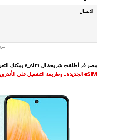
الاتصال
مواصفا
مصر قد أطلقت شريحة ال e_sim يمكنك التعرف على الهواتف التي تدعمها من خلال (
eSIM الجديدة.. وطريقة التشغيل على الأندرويد والآيفون