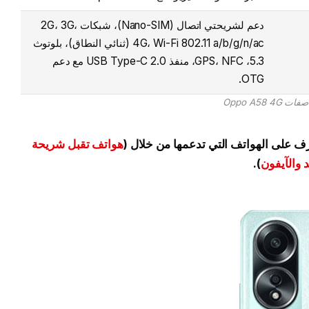
دعم لشريحتي اتصال (Nano-SIM)، شبكات 2G، 3G،
4G، Wi-Fi 802.11 a/b/g/n/ac (ثنائي النطاق)، بلوتوث
5.3، GPS، NFC، منفذ USB Type-C 2.0 مع دعم
OTG.
ت Oppo A58 4G
هواتف تقبل شريحة
).