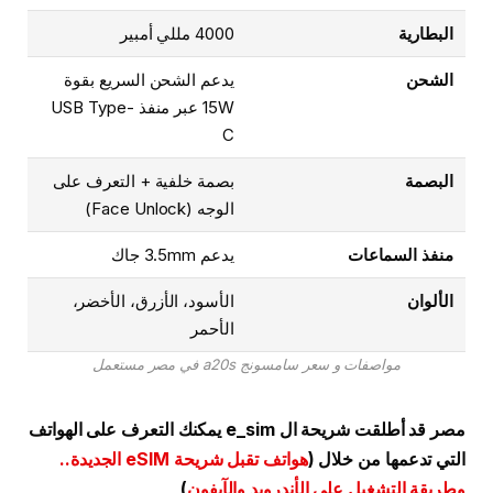
البطارية
4000 مللي أمبير
الشحن
يدعم الشحن السريع بقوة
15W عبر منفذ USB Type-
C
البصمة
بصمة خلفية + التعرف على
الوجه (Face Unlock)
منفذ السماعات
يدعم 3.5mm جاك
الألوان
الأسود، الأزرق، الأخضر،
الأحمر
مواصفات و سعر سامسونج a20s في مصر مستعمل
مصر قد أطلقت شريحة ال e_sim يمكنك التعرف على الهواتف
التي تدعمها من خلال (
هواتف تقبل شريحة eSIM الجديدة..
وطريقة التشغيل على الأندرويد والآيفون
)