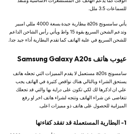
الوقت كما يدعم الهاتف كل المستشعرات الاساسية ومنفذ
للسماعات 3.5 ملل.
يأتي سامسونج a20s ببطارية جيدة بسعة 4000 مللي امبير
وتدعم الشحن السريع بقوة 15 واط ويأتي رأس الشاحن الداعم
للشحن السريع في علبة الهاتف كما تقدم البطارية أداء جيد جدا.
عيوب هاتف Samsung Galaxy A20s
سامسونج a20s مستعمل لا يقدم المميزات التي تجعله هاتف
يستحق الشراء وبالتالي هناك نواقص كثيرة في الهاتف يجب
علي ان اذكرها لك لكي تكون على دراية بها والتي قد تجعلك
تتغاضى عن شراء الهاتف وتتجه لشراء هاتف اخر او رفع
الميزانية للحصول على هاتف ذو مميزات اعلى.
1- البطارية المستعملة قد تفقد كفاءتها