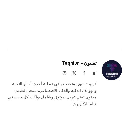
تقنيون - Teqniun
موقع
فيسبوك
X
الانستغرام
الويب
(Twitter)
فريق تقنيون متخصص في تغطية أحدث أخبار التقنية
والهواتف الذكية والذكاء الاصطناعي، نسعى لتقديم
محتوى تقني عربي موثوق وشامل يواكب كل جديد في
عالم التكنولوجيا.