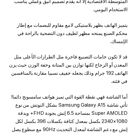
المتوسطة الاقتصادية إلا أنه يقدم تصميم أنيق وعملي يناسب
الاستخدام اليومي.
يتميز الهاتف بظهر بلاستيكي لامع مقاوم للبصمات مع إطار
محكم الصنع يمنحه مظهر لطيف دون التضحية بالراحة في
الإمساك.
قد لا تكون خامات التصنيع فاخرة مثل الطرازات الأعلى مثل
المعدن أو الزجاج لكنها توازن بين المتانة وخفة الوزن حيث يزن
الهاتف 192 جرام وذلك يجعله خفيف نسبيا مقارنة بالمنافسين
في فئته.
أما الشاشة فهي نقطة القوة التي تميز هواتف سامسونج دائما!
تأتي شاشة Samsung Galaxy A15 بشكل النوتش من نوع
Super AMOLED بمساحة 6.5 إنش بجودة FHD+ وبدقة
1080×2340 بكسل بمعدل كثافة بكسلات 396 بكسل لكل
إنش مع دعم الشاشة لمعدل التحديث 90Hz مع سطوع يصل