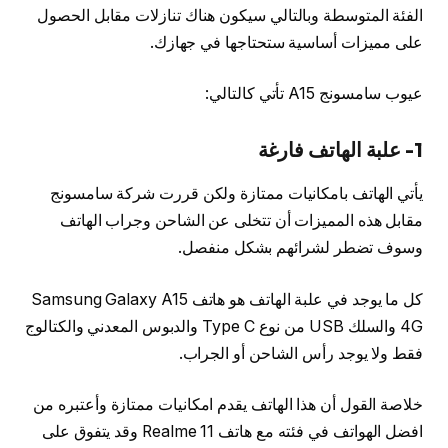
الفئة المتوسطة وبالتالي سيكون هناك تنازلات مقابل الحصول
على مميزات أساسية ستحتاجها في جهازك.
عيوب سامسونج A15 تأتي كالتالي:
1- علبة الهاتف فارغة
يأتي الهاتف بامكانيات ممتازة ولكن قررت شركة سامسونج
مقابل هذه المميزات أن تتخلى عن الشاحن وجراب الهاتف
وسوف تضطر لشرائهم بشكل منفصل.
كل ما يوجد في علبة الهاتف هو هاتف Samsung Galaxy A15
4G والسلك USB من نوع Type C والدبوس المعدني والكتالوج
فقط ولا يوجد رأس الشاحن أو الجراب.
خلاصة القول أن هذا الهاتف يقدم امكانيات ممتازة وأعتبره من
افضل الهواتف في فئته مع هاتف Realme 11 وقد يتفوق على