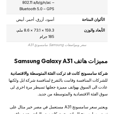
802.11 a/b/g/n/ac –
Bluetooth 5.0 – GPS
الألوان المتاحة
أسود، أزرق، أحمر، أبيض
الأبعاد والوزن
159.3 × 73.1 × 8.6 ملم،
185 جرام
سعر ومواصفات Samsung سامسونج A31
مميزات هاتف Samsung Galaxy A31
شركة سامسونج كانت قد تركت الفئة المتوسطة والاقتصادية
للشركات المنافسة وقامت بالتفرغ لمنافسة شركة ابل ولكنها
عادت الى السوق بهواتف مميزة جعلتها تسيطر مرة اخرى لى
سوق الفئة الاقتصادية والمتوسطة من جديد.
ويعتبر سعر سامسونج A31 مستعمل في مصر خير مثال على
تسعير سامسونج للهواتف حيث كان سعر الهاتف جديد ينافس