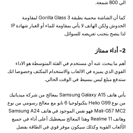
الي 800 شمعة.
كما أن الشاشة محمية بطبقة Gorilla Glass 3 لمقاومة
الخدوش ولكن الهاتف لا يأتي بمقاومة للماء أو الغبار شهادة IP
لذا ينصح بتجنب تعريضه للسوائل.
2- أداء ممتاز
أهم ما يبحث عنه أي مستخدم في الفئة المتوسطة هو الاداء
القوي الذي يميزه في الالعاب والاستخدام المكثف وخصوصا انك
ستدفع مبلغ ليس ببسيط في الوقت الحالي.
يأتي هاتف Samsung Galaxy A15 بمعالج من شركة ميدياتيك
من نوع Helio G99 بتكنولوجيا 6 نانو مع معالج رسومي من نوع
Mali-G57 MC2 فهو نفس الموجود في هاتف Samsung A24
وهاتف Realme 11 وهذا المعالج سيعطيك أعلى أداء في جميع
الألعاب القوية وكذلك سيكون موفر قوي في الطاقة بفضل