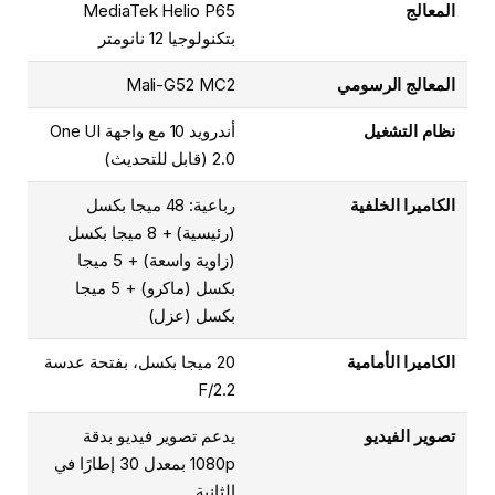
المعالج
MediaTek Helio P65
بتكنولوجيا 12 نانومتر
المعالج الرسومي
Mali-G52 MC2
نظام التشغيل
أندرويد 10 مع واجهة One UI
2.0 (قابل للتحديث)
الكاميرا الخلفية
رباعية: 48 ميجا بكسل
(رئيسية) + 8 ميجا بكسل
(زاوية واسعة) + 5 ميجا
بكسل (ماكرو) + 5 ميجا
بكسل (عزل)
الكاميرا الأمامية
20 ميجا بكسل، بفتحة عدسة
F/2.2
تصوير الفيديو
يدعم تصوير فيديو بدقة
1080p بمعدل 30 إطارًا في
الثانية