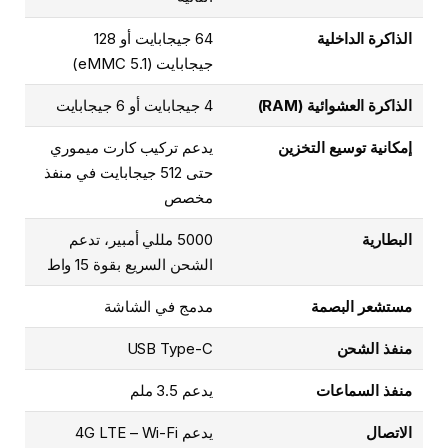
الذاكرة الداخلية
64 جيجابايت أو 128
جيجابايت (eMMC 5.1)
الذاكرة العشوائية (RAM)
4 جيجابايت أو 6 جيجابايت
إمكانية توسيع التخزين
يدعم تركيب كارت ميموري
حتى 512 جيجابايت في منفذ
مخصص
البطارية
5000 مللي أمبير، تدعم
الشحن السريع بقوة 15 واط
مستشعر البصمة
مدمج في الشاشة
منفذ الشحن
USB Type-C
منفذ السماعات
يدعم 3.5 ملم
الاتصال
يدعم 4G LTE – Wi-Fi