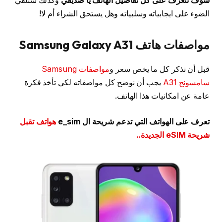
سوف نتعرف على كل تفاصيل الهاتف يا صديقي
وكذلك سنلقي
الضوء على ايجابياته وسلبياته وهل يستحق الشراء أم لا!
مواصفات هاتف Samsung Galaxy A31
قبل أن نذكر كل ما يخص سعر و
مواصفات Samsung
سامسونج A31
يجب أن نوضح كل مواصفاته لكي تأخذ فكرة
عامة عن امكانيات هذا الهاتف.
تعرف على الهواتف التي تدعم
شريحة ال e_sim
هواتف تقبل
شريحة eSIM الجديدة..