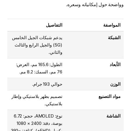
وواضحة حول إمكانياته وسعره.
المواصفة
التفاصيل
الشبكة
يدعم شبكات الجيل الخامس
(5G) والجيل الرابع والثالث
والثاني.
الأبعاد
الطول: 165.6 مم، العرض:
76 مم، السمك: 8.2 مم.
الوزن
حوالي 193 جرام.
مواد التصنيع
تصميم بظهر بلاستيكي وإطار
بلاستيكي.
الشاشة
نوع: AMOLED، حجم: 6.72
بوصة، دقة: 2400 × 1080
بكسل (FHD+)، كثافة: ~392