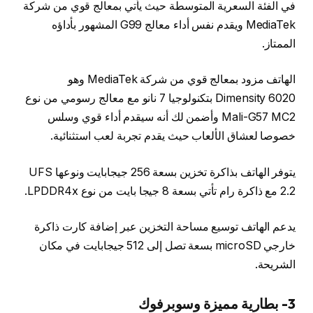
في الفئة السعرية المتوسطة حيث يأتي بمعالج قوي من شركة
MediaTek ويقدم نفس أداء معالج G99 المشهور بأداؤه
الممتاز.
الهاتف مزود بمعالج قوي من شركة MediaTek وهو
Dimensity 6020 بتكنولوجيا 7 نانو مع معالج رسومي من نوع
Mali-G57 MC2 وأضمن لك أنه سيقدم أداء قوي وسلس
خصوصا لعشاق الألعاب حيث يقدم تجربة لعب استثنائية.
يتوفر الهاتف بذاكرة تخزين بسعة 256 جيجابايت ونوعها UFS
2.2 مع ذاكرة رام تأتي بسعة 8 جيجا بايت من نوع LPDDR4x.
يدعم الهاتف توسيع مساحة التخزين عبر إضافة كارت ذاكرة
خارجي microSD بسعة تصل إلى 512 جيجابايت في مكان
الشريحة.
3- بطارية مميزة وسوبرفوك