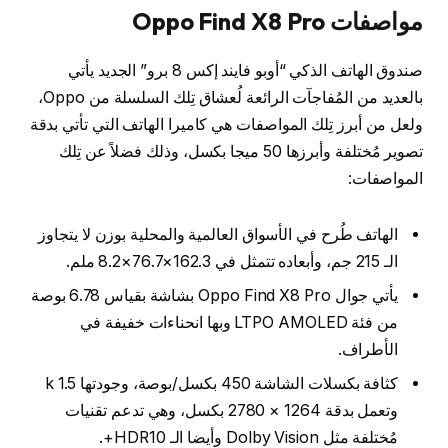
مواصفات Oppo Find X8 Pro
صندوق الهاتف الذكي “أوبو فايند إكس 8 برو” الجديد يأتي
بالعديد من المُفاجآت الرائعة لُعشاق تِلك السلسلة من Oppo،
ولعل من أبرز تِلك المواصفات هي كاميرا الهاتف التي تأتي بدقة
تصوير مُختلفة وأبرزها 50 ميجا بكسل، وذلك فضلاً عن تِلك
المواصفات:
الهاتف طُرح في الأسواق العالمية والمحلية بوزن لا يتجاوز
الـ 215 جم، وأبعاده تتمثل في 162.3×76.7×8.2 ملم.
يأتي جوال Oppo Find X8 Pro بشاشة بقياس 6.78 بوصة
من فئة LTPO AMOLED وبها انحناءات خفيفة في
الأطراف.
كثافة بكسلات الشاشة 450 بكسل/بوصة، وجودتها 1.5 k
وتعمل بدقة 1264 × 2780 بكسل، وهي تدعم تقنيات
مُختلفة مثل Dolby Vision وأيضا الـ HDR10+.