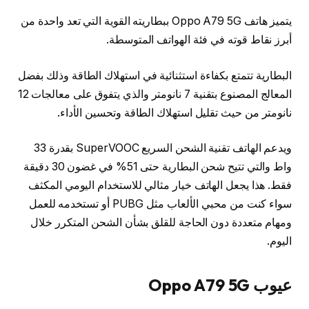
يتميز هاتف Oppo A79 5G ببطاريته القوية التي تعد واحدة من
أبرز نقاط قوته في فئة الهواتف المتوسطة.
البطارية تتمتع بكفاءة استثنائية في استهلاك الطاقة وذلك بفضل
المعالج المصنوع بتقنية 7 نانومتر والذي يتفوق على معالجات 12
نانومتر من حيث تقليل استهلاك الطاقة وتحسين الأداء.
ويدعم الهاتف تقنية الشحن السريع SuperVOOC بقدرة 33
واط والتي تتيح شحن البطارية حتى 51% في غضون 30 دقيقة
فقط. هذا يجعل الهاتف خيار مثالي للاستخدام اليومي المكثف
سواء كنت من محبي الألعاب مثل PUBG أو تستخدمه للعمل
ومهام متعددة دون الحاجة للقلق بشأن الشحن المتكرر خلال
اليوم.
عيوب Oppo A79 5G