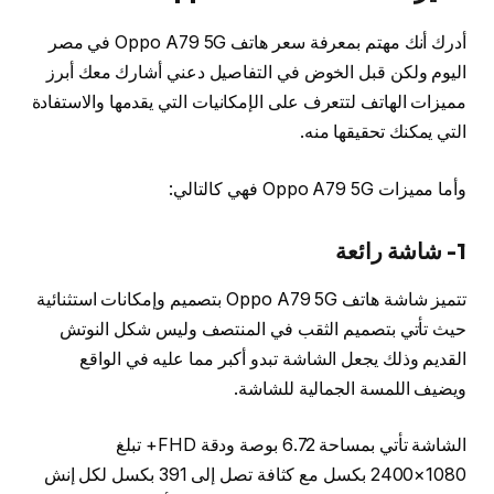
أدرك أنك مهتم بمعرفة سعر هاتف Oppo A79 5G في مصر
اليوم ولكن قبل الخوض في التفاصيل دعني أشارك معك أبرز
مميزات الهاتف لتتعرف على الإمكانيات التي يقدمها والاستفادة
التي يمكنك تحقيقها منه.
وأما مميزات Oppo A79 5G فهي كالتالي:
1- شاشة رائعة
تتميز شاشة هاتف Oppo A79 5G بتصميم وإمكانات استثنائية
حيث تأتي بتصميم الثقب في المنتصف وليس شكل النوتش
القديم وذلك يجعل الشاشة تبدو أكبر مما عليه في الواقع
ويضيف اللمسة الجمالية للشاشة.
الشاشة تأتي بمساحة 6.72 بوصة ودقة FHD+ تبلغ
1080×2400 بكسل مع كثافة تصل إلى 391 بكسل لكل إنش