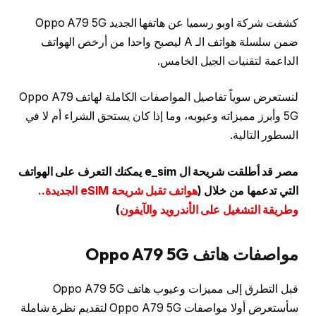
كشفت شركة اوبو رسميا عن هاتفها الجديد Oppo A79 5G
ضمن سلسلة هواتف الـ A ليصبح واحدا من أرخص الهواتف
الداعمة لتقنيات الجيل الخامس.
لنستعرض سوياً تفاصيل المواصفات الكاملة لهاتف Oppo A79
5G وأبرز مميزاته وعيوبه، وما إذا كان يستحق الشراء أم لا في
السطور التالية.
مصر قد أطلقت شريحة ال e_sim يمكنك التعرف على الهواتف
التي تدعمها من خلال (
هواتف تقبل شريحة eSIM الجديدة..
وطريقة التشغيل على الأندرويد والآيفون
)
مواصفات هاتف Oppo A79 5G
قبل التطرق إلى مميزات وعيوب هاتف Oppo A79 5G
سأستعرض أولا مواصفات Oppo A79 5G لتقديم نظرة شاملة