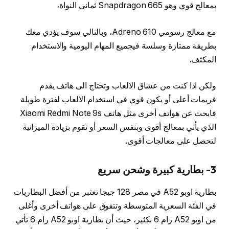
بمعالج قوي وهو Snapdragon 665 ثماني النواة،
مع معالج رسومي Adreno 610، وبالتالي سوف يؤدي معك
بطريقة ممتازة وسلسة فيجميع المهام اليومية والاستخدام
المكثف.
ولكن اذا كنت من عشاق الالعاب وتحتاج الى هاتف يقدم
فريمات أعلى أو يكون قوي في استخدام الالعاب لفترة طويلة
فابحث عن هواتف أخرى مثل هاتف Xiaomi Redmi Note 9s
الذي يأتي بمعالج أقوى وبنفس السعر أو تقوم بزيادة الميزانية
لتحصل على معالجات أقوى.
3-
بطارية كبيرة وشحن سريع
بطارية اوبو A52 في مصر 128 جيجا تعتبر من أفضل البطاريات
في الفئة السعرية المتوسطة وتتفوق على هواتف أخرى وأغلى
من اوبو A52 رام 6 بكثير، حيث أن بطارية اوبو A52 رام 6 تأتي