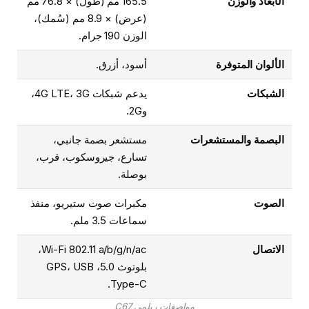
الأبعاد والوزن
165.5 مم (طول) × 76.8 مم
(عرض) × 8.9 مم (سُمك)،
الوزن 190 جرام.
الألوان المتوفرة
أسود، أزرق.
الشبكات
يدعم شبكات 4G LTE، 3G،
و2G.
البصمة والمستشعرات
مستشعر بصمة جانبي،
تسارع، جيروسكوب، قرب،
بوصلة.
الصوت
مكبرات صوت ستيريو، منفذ
سماعات 3.5 ملم.
الاتصال
Wi-Fi 802.11 a/b/g/n/ac،
بلوتوث 5.0، GPS، USB
Type-C.
مواصفات ريلمي C67