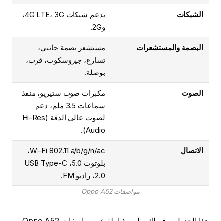
الشبكات
يدعم شبكات 4G LTE، 3G،
و2G.
البصمة والمستشعرات
مستشعر بصمة جانبي،
تسارع، جيروسكوب، قرب،
بوصلة.
الصوت
مكبرات صوت ستيريو، منفذ
سماعات 3.5 ملم، دعم
لصوت عالي الدقة (Hi-Res
Audio).
الاتصال
Wi-Fi 802.11 a/b/g/n/ac،
بلوتوث 5.0، USB Type-C
2.0، راديو FM.
مواصفات Oppo A52
هذا الجدول يوفر لك نظرة شاملة عن مواصفات Oppo A52