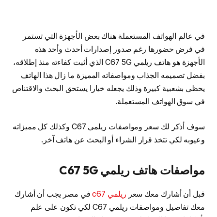
في عالم الهواتف المستعملة هناك بعض الأجهزة التي تستمر
في فرض حضورها رغم صدور إصدارات أحدث وأحد هذه
الأجهزة هو هاتف ريلمي C67 5G الذي أثبت كفاءته منذ إطلاقه،
بفضل تصميمه الجذاب ومواصفاته المميزة ما زال هذا الهاتف
يحظى بشعبية كبيرة وذلك يجعله خيارا يستحق البحث والاقتناص
في سوق الهواتف المستعملة.
سوف أذكر لك سعر ومواصفات ريلمي C67 وكذلك كل مميزاته
وعيوبه لكي تتخذ قرار الشراء أو البحث عن هاتف آخر.
مواصفات هاتف ريلمي C67 5G
قبل أن أشارك معك سعر
ريلمي c67
في مصر يجب أن أشارك
معك تفاصيل ومواصفات ريلمي C67 لكي تكون على علم