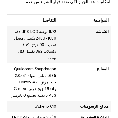
بأمكانيات هذا الجهاز لكي تحدد قرار الشراء من عدمه.
المواصفة
التفاصيل
الشاشة
6.72 بوصة IPS LCD، دقة
1080×2400 بكسل، معدل
تحديث 90 هرتز، كثافة
بكسلات 392 بكسل لكل
بوصة.
المعالج
Qualcomm Snapdragon
685، ثماني النواة (4×2.8
جيجاهرتز Cortex-A73
و4×1.9 جيجاهرتز Cortex-
A53)، تقنية تصنيع 6 نانومتر.
معالج الرسوميات
Adreno 610.
الذاكرة العشوائية
6 أو 8 جيجابايت LPDDR4x.