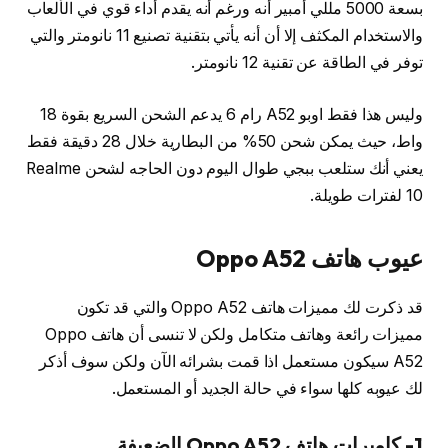
بسعة 5000 مللي أمبير أنه ورغم أنه يقدم أداء قوي في الألعاب
والاستخدام المكثف إلا أن أنه يأتي بتقنية تصنيع 11 نانومتر والتي
توفر في الطاقة عن تقنية 12 نانومتر.
وليس هذا فقط اوبو A52 رام 6 يدعم الشحن السريع بقوة 18
واط، حيث يمكن شحن 50% من البطارية خلال 28 دقيقة فقط
يعني أنك ستلعب ببجي طوال اليوم دون الحاجه لشحن Realme
10 لفترات طويلة.
عيوب هاتف Oppo A52
قد ذكرت لك مميزات هاتف Oppo A52 والتي قد تكون
مميزات رائعة وهاتف متكامل ولكن لا تنسى أن هاتف Oppo
A52 سيكون مستعمل اذا قمت بشرائه الآن ولكن سوف أذكر
لك عيوبه كلها سواء في حالة الجديد أو المستعمل.
1- كاميرات هاتف Oppo A52 الضعيفة