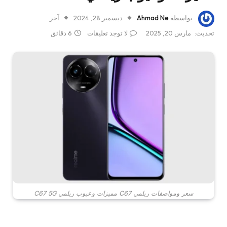
بواسطة
Ahmad Ne
ديسمبر 28, 2024
آخر
تحديث:
مارس 20, 2025
لا توجد تعليقات
6 دقائق
سعر ومواصفات ريلمي C67 مميزات وعيوب ريلمي C67 5G