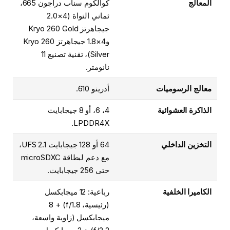
المعالج
كوالكوم سناب دراجون 665،
ثماني النواة (4×2.0
جيجاهرتز Kryo 260 Gold
و4×1.8 جيجاهرتز Kryo 260
Silver)، تقنية تصنيع 11
نانومتر.
معالج الرسوميات
أدرينو 610.
الذاكرة العشوائية
4، 6، أو 8 جيجابايت
LPDDR4X.
التخزين الداخلي
64 أو 128 جيجابايت UFS 2.1،
مع دعم لبطاقة microSDXC
حتى 256 جيجابايت.
الكاميرا الخلفية
رباعية: 12 ميجابكسل
(رئيسية، f/1.8) + 8
ميجابكسل (زاوية واسعة،