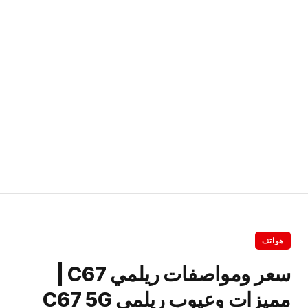
هواتف
سعر ومواصفات ريلمي C67 |
مميزات وعيوب ريلمي C67 5G