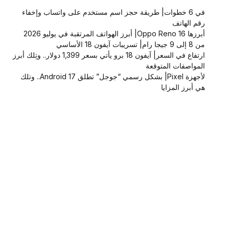
في 6 خطوات| طريقة حجز اسم مستخدم على واتساب وإخفاء
رقم الهاتف
أبرزها Oppo Reno 16| أبرز الهواتف المرتقبة في يوليو 2026
من 8 إلى 9 جيجا رام| تسريبات آيفون 18 الأساسي
ارتفاع في السعر| آيفون 18 برو يأتي بسعر 1,399 دولار.. وتِلك أبرز
المواصفات المتوقعة
لأجهزة Pixel| بشكل رسمي “جوجل” تطلق Android 17.. وتلك
هي أبرز المزايا