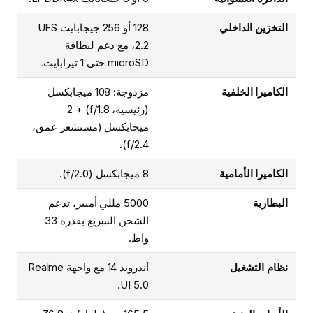
التخزين الداخلي
128 أو 256 جيجابايت UFS
2.2، مع دعم لبطاقة
microSD حتى 1 تيرابايت.
الكاميرا الخلفية
مزدوجة: 108 ميجابكسل
(رئيسية، f/1.8) + 2
ميجابكسل (مستشعر عمق،
f/2.4).
الكاميرا الأمامية
8 ميجابكسل (f/2.0).
البطارية
5000 مللي أمبير، تدعم
الشحن السريع بقدرة 33
واط.
نظام التشغيل
أندرويد 14 مع واجهة Realme
UI 5.0.