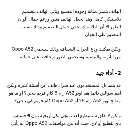
الهاتف يتميز بمتانة وجودة التصنيع ويأتي الهاتف بتصميم
بلاستيكي كامل وهذا يجعل الهاتف متين ورغم جمال ألوان
الظهر الا أن البلاستيك يخفي جمال التصميم وذلك بسبب
التبصيم على الجهاز.
ولكن يمكنك وذع الجراب الشفاف وذلك سيحمي Oppo A52
من الأتربة والتبصيم وسيحمي الظهر ويحافظ على جماله.
2- أداء جيد
قد يتساءل المستخدمون عند شراء هاتف عن أسئلة كثيرة ولكن
أهم سؤالين دائما هما اوبو A52 رام 6 كام فريم ببجي؟ أو ما هو
معالج اوبو A52 رام 6؟ أو Oppo A52 كام فريم في ببجي؟.
ولكن لا تقلق ستسطيع لعب ببجي بكل أريحية دون الاحساس
بأي تقطيع أو لاج، حيث أنه من مواصفات Oppo A52 أنه يأتي