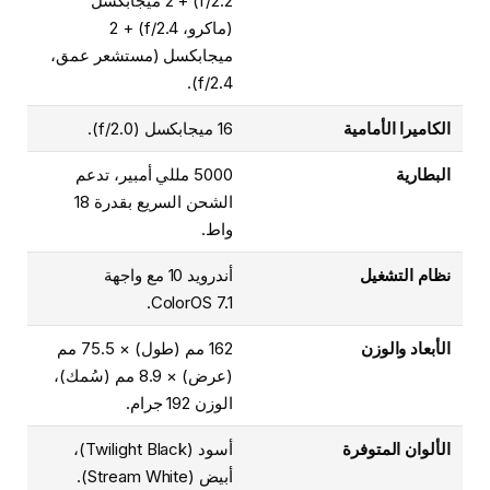
f/2.2) + 2 ميجابكسل
(ماكرو، f/2.4) + 2
ميجابكسل (مستشعر عمق،
f/2.4).
الكاميرا الأمامية
16 ميجابكسل (f/2.0).
البطارية
5000 مللي أمبير، تدعم
الشحن السريع بقدرة 18
واط.
نظام التشغيل
أندرويد 10 مع واجهة
ColorOS 7.1.
الأبعاد والوزن
162 مم (طول) × 75.5 مم
(عرض) × 8.9 مم (سُمك)،
الوزن 192 جرام.
الألوان المتوفرة
أسود (Twilight Black)،
أبيض (Stream White).