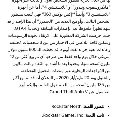
بها من خلال تجربة منظور الشخص الأول والثالث عبر أجهزة
“مايكروسفوت ويندور” أو “بلايستيشن 4″، أما عن أجهزة
“بلايستيشن 3” وأيضاً “‘إكس بوكس 360” فهي تُلعب بمنظور
الشخص الثالث، وأوضح العديد من “الجيمرز” أن هذا الإصدار قد
شهد تطوراً ملحوظاً بعد الإصدارات السابقة وتحديداً GTA4،
حيث حرصت الشركة المطورة على الارتقاء بجودة الرسوميات
وتمكين كافة اللاعبين في الاختيار من بين 3 شخصيات مُختلفة،
وعائدات لعبة جراند ثفت أوتو 5 قد تخطت الـ 800 مليون دولار
أمريكي خلال يوم واحد فقط من طرحها أي تم بيع أكثر من 12
مليون نُسخة منها، وتحديداً بعدما أشاد بها النُقاد ونالت ملايين
من المُراجعات الإيجابية عبر مِنصات التحميل المُختلفة،
وبلحلول يوم 20 مايو/أيار 2020 تم الإعلان أنه قد تم بيع أكثر
من 135 مليون نُسخة من اللعبة حول العالم، وإليكم أبرز
التفاصيل عن Grand Theft Auto V:
مُطور اللعبة:
Rockstar North.
ناشر اللعبة:
Rockstar Games, Inc.