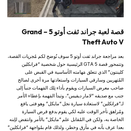
قصة لعبة جراند ثفت أوتو 5 – Grand
Theft Auto V
بعد مراجعة جراند ثفت أوتو 5 سوف نُوضح لكم مُجريات القصة،
وتتمحور قصة GTA 5 الرئيسية حول شخصية “فرانكلين
كلينتون” الذي تتعلق مَهامته الأساسية في القبض على
المُتهربين وسارقي السيارات واستعادتها مرة أخرى لصالح
صاحب معرض السيارات ويقوم بأداء تِلك المَهمات جنباً إلى
جنب مع صديقه “لامار ديفيس”، وتبدأ المَهمة بإعطاء الأمر
لـ”فرانكلين” لاستعادة سيارة نجل “مايكل” وهو فتى يافع
ومُراهق تأخر الوقت عليه لكي يقوم بدفع قرض السيارة
الخاصة به، ولكن في المُقابل علم “مايكل” بالأمر وانتفض لإبنه
بعدا عرف بأنه في مأزق وخطر، ولذلك قام بمُواجهة “فرانكلين”