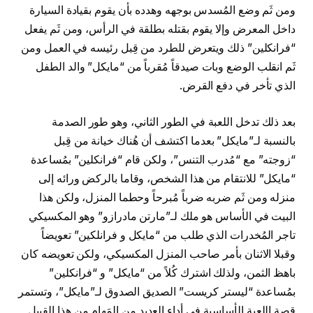
ومن ثَم وضع المُسدس بوجهه وهدده بأن يقوم بقيادة السيارة
داخل المعرض وإلا يقوم بقتله بطلقة في الرأس، ومن ثَم يفعل
“فرانكلين” ذلك ويتعرض للطرد من قِبل رئيسه في العمل ومن
ثَم انقلب الوضع وبات صيدقاً مُقرباً من “مايكل” والد الطفل
الذي تأخر في دفع القرض.
بعد ذلك تدخل اللعبة في الطور الثاني، وهو طور الصدمة
بالنسبة لـ”مايكل” بعدما اكتشف أن هُناك خيانة من قِبل
“زوجته” مع “مُدرب التنس”، ولكن قام “فرانكلين” بمُساعدة
“مايكل” للانتقام من هذا الشخص، وقاما بالركض ورائه إلى
منزله ومن ثَم ضربه ضرباً مُبرحاً وحطما المنزل، ولكن هذا
البيت في الأساس هو ملك لـ”مارتن مادرازو” وهو المكسيكي
تاجر المُخدرات الذي طلب من “مايكل و فرانلكين” تعويضاً
وقبلا الاثنان بأمر صاحب المنزل المكسيكي، ولكن تعويضه كان
باهظ الثمن، ولذلك اشترك كُلاً من “مايكل” و “فرانكلين”
بمُساعدة “ليستر كريست” الصديق الصدوق لـ”مايكل”، وتستمر
قصة اللعبة الأساسية في أداء العديد من المَهام من هذا القبيل