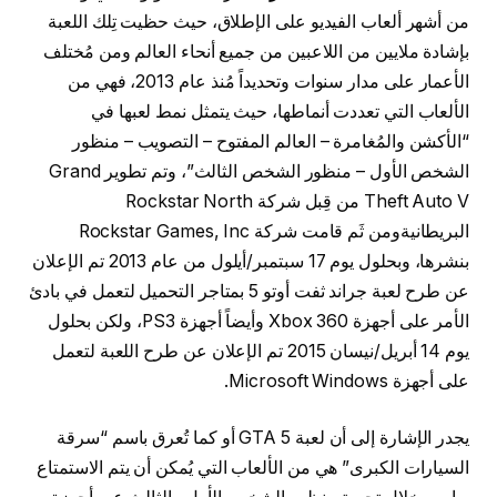
من أشهر ألعاب الفيديو على الإطلاق، حيث حظيت تِلك اللعبة
بإشادة ملايين من اللاعبين من جميع أنحاء العالم ومن مُختلف
الأعمار على مدار سنوات وتحديداً مُنذ عام 2013، فهي من
الألعاب التي تعددت أنماطها، حيث يتمثل نمط لعبها في
“الأكشن والمُغامرة – العالم المفتوح – التصويب – منظور
الشخص الأول – منظور الشخص الثالث”، وتم تطوير Grand
Theft Auto V من قِبل شركة Rockstar North
البريطانيةومن ثَم قامت شركة Rockstar Games, Inc
بنشرها، وبحلول يوم 17 سبتمبر/أيلول من عام 2013 تم الإعلان
عن طرح لعبة جراند ثفت أوتو 5 بمتاجر التحميل لتعمل في بادئ
الأمر على أجهزة Xbox 360 وأيضاً أجهزة PS3، ولكن بحلول
يوم 14 أبريل/نيسان 2015 تم الإعلان عن طرح اللعبة لتعمل
على أجهزة Microsoft Windows.
يجدر الإشارة إلى أن لعبة GTA 5 أو كما تُعرق باسم “سرقة
السيارات الكبرى” هي من الألعاب التي يُمكن أن يتم الاستمتاع