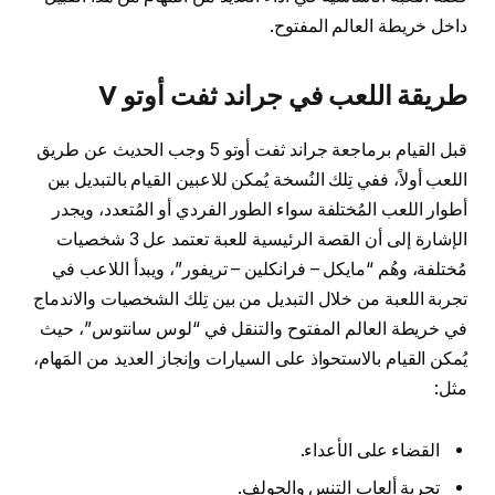
داخل خريطة العالم المفتوح.
طريقة اللعب في جراند ثفت أوتو V
قبل القيام برماجعة جراند ثفت أوتو 5 وجب الحديث عن طريق
اللعب أولاً، ففي تِلك النُسخة يُمكن للاعبين القيام بالتبديل بين
أطوار اللعب المُختلفة سواء الطور الفردي أو المُتعدد، ويجدر
الإشارة إلى أن القصة الرئيسية للعبة تعتمد عل 3 شخصيات
مُختلفة، وهُم “مايكل – فرانكلين – تريفور”، ويبدأ اللاعب في
تجربة اللعبة من خلال التبديل من بين تِلك الشخصيات والاندماج
في خريطة العالم المفتوح والتنقل في “لوس سانتوس”، حيث
يُمكن القيام بالاستحواذ على السيارات وإنجاز العديد من المَهام،
مثل:
القضاء على الأعداء.
تجربة ألعاب التنس والجولف.