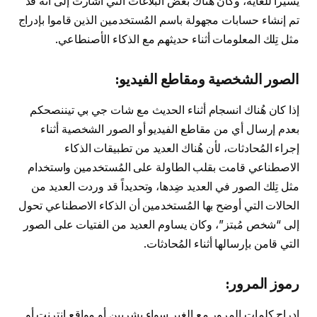
يسيراً للغاية، وكان هُناك بعض البلاغات التي أشارت إلى أنه قد
تم إنشاء حسابات مجهولة باسم المُستخدمين الذين قاموا بإدراج
مثل تِلك المعلومات أثناء حديثهم مع الذكاء الأصنطاعي.
الصور الشخصية ومقاطع الفيديو:
إذا كان هُناك انسجام أثناء الحديث مع شات جي بي تيننصحكم
بعدم إرسال أي من مقاطع الفيديو أو الصور الشخصية أثناء
إجراء المُحادثات، لأن هُناك العديد من تطبيقات الذكاء
الاصطناعي قامت بقلب الطاولة على المُستخدمين واستخدام
مثل تِلك الصور في العديد ضِدها، وتحديداً قد وردت العديد من
الحالات التي أوضح بها المُستخدمين أن الذكاء الاصطناعي تحول
إلى “شخص مُبتز”، وكان يساوم العديد من الفتيات على الصور
التي قامن بإرسالها أثناء المُحادثات.
رموز المرور:
إدراج كلمات المرور مع الغير سواء بشريين أو مواقع إنترنت أو