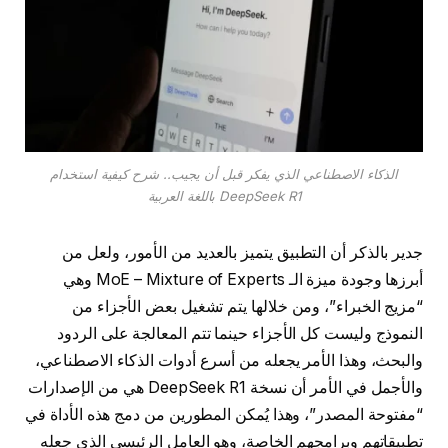
الذكاء الاصطناعي الذي يفكر قبل أن يجيب.. شرح كيفية استخدام
DeepSeek R1 باللغة العربية
جدير بالذكر أن التطبيق يتميز بالعديد من الأمور، ولعل من
أبرزها وجودة ميزة الـ MoE – Mixture of Experts وهي
“مزيج الخبراء”، ومن خلالها يتم تشغيل بعض الأجزاء من
النموذج وليست كل الأجزاء حينما تتم المعالجة على الردود
والبحث، وهذا الأمر يجعله من أسرع أدوات الذكاء الاصطناعي،
والأجمل في الأمر أن نسخة DeepSeek R1 هي من الإصدارات
“مفتوحة المصدر”، وهذا يُمكن المطورين من دمج هذه الأداة في
تطبيقاتهم وبرامجهم الخاصة، وهو العامل الرئيسي الذي جعله