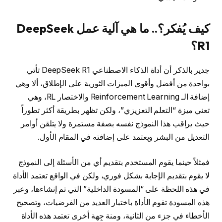
كيف يُفكر؟.. ما هي آلية عمل DeepSeek
R1؟
جدير بالذكر أن أداة الذكاء الاصطناعي DeepSeek R1 تأتي
بواحدة من أفضل وأقوى الميزات الثورية على الإطلاق، ألا وهي
إضافة الـ Reinforcement Learning والاختصار RL، وهي
تعني ميزة “التعلم التعزيزي”، ولكن تظهر بطريقة أكثر تطوراً
حيث يراقب هذا النموذج نفسه بصفة مستمرة ولا يتلقن أوامر
التعديل من البشر ويعتمد على إضافته في المقام الأول.
فمثلاً حينما يقوم المستخدم بتقديم أي من الأسئلة إلى النموذج
لا يقوم بتقديم الإجابة بشكل فوري، ولكن في الواقع تعتمد الأداة
في هذه اللحظة على “المسودة الداخلية” التي تم إنشاءها، وعبر
هذه المسودة تقوم الأداة باختبار العديد من الفرضيات، وتصحيح
الأخطاء في جزء من الثانية، ومنة جِهة أخرى تعتمد هذه الأداة