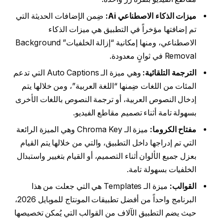
ميزات الذكاء الاصطناعي Ai:
ضِمن الإضافات الحديثة التي
تم إضافتها مؤخراً في التطبيق هي ميزات الذكاء
الاصطناعي، ومنها إمكانية “إزالة الخلفيات” Background
Removal في ثوانٍ معدودة.
الترجمة التلقائية:
وهي ميزة الـ Auto Captions التي تدعم
المئات من اللغات ضِمنها “اللغة العربية”، ومن خلالها يتم
إدخال النصوص العربية، أو ترجمة النصوص باللغات الأخرى
بسهولة تامة أثناء تصميم مقاطع الفيديو.
مفتاح الكروما:
ميزة الـ Chroma Key وهي الميزة الرائعة
التي تم إدراجها داخل التطبيق، والتي من خلالها يتم القيام
بعزل جميع الألوان أثناء التصميم، أو القيام بتغيير واستبدال
الخلفيات بسهولة تامة.
القوالب:
ميزة الـ Templates هي التي جعلت من هذا
البرنامج واحداً من أفضل تطبيقات المونتاج للموبايل 2026،
حيث يضم التطبيق الآلاف من القوالب التي يُمكن تخصيصها