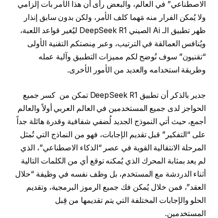
الاصطناعي” في العالم، والبعض رأى أن هذا الأمر بات إلزامي
ولا يُمكن الفرار منه مَهما كلف الأمر، ولكن بدون سابق إنذار
ظهر تطبيق الـ Ai الصيني DeepSeek R1 ليُغير قواعد اللعبة،
ويُنافس العمالقة في الترتيب، وعبر مِنصتكم التقنية الأولى
“تقنيون” سوف نُوضح لكم مميزات التطبيق وآلية عمله
وطريقة استخدامه والعديد من الأمور الأخرى.
جدير بالذكر أن تطبيق DeepSeek R1 تمكن من كسر جميع
الحواجز لدى جميع المستخدمين في العالم العربي أولاً والعالم
أجمع، حيث أتي النموذج الجديد لُضفي شفافية وقدرة هائلة جداً
على “التفكير” قبل تقديم الإجابات، فهو من النماذج التي تُمثل
المرحلة الانتقالية القوية في عصر “الذكاء الاصطناعي”، الذي
لم يعد بمثابة المحرك الذي يُمكنه توقع أي من الكلمات التالية
أثناء الدردشة مع المستخدم، بل وظف نفسه في وظيفة “حلال
العقد”، فمن خلال يُمكن فك جميع الرموز البرمجية، وتقديم
الحلو والإجابات المختلفة التي يتم تقديمها من قِبل
المستخدمين.