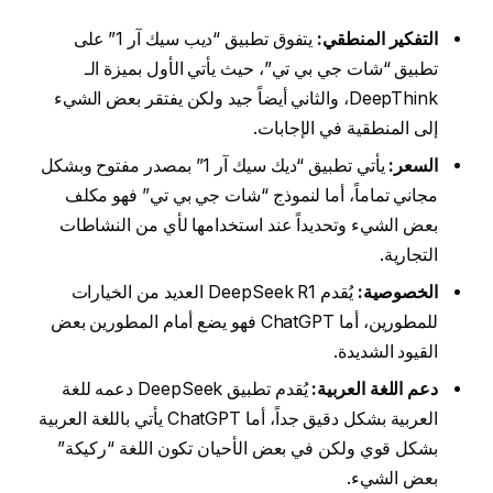
التفكير المنطقي:
يتفوق تطبيق “ديب سيك آر 1” على
تطبيق “شات جي بي تي”، حيث يأتي الأول بميزة الـ
DeepThink، والثاني أيضاً جيد ولكن يفتقر بعض الشيء
إلى المنطقية في الإجابات.
السعر:
يأتي تطبيق “ديك سيك آر 1” بمصدر مفتوح وبشكل
مجاني تماماً، أما لنموذج “شات جي بي تي” فهو مكلف
بعض الشيء وتحديداً عند استخدامها لأي من النشاطات
التجارية.
الخصوصية:
يُقدم DeepSeek R1 العديد من الخيارات
للمطورين، أما ChatGPT فهو يضع أمام المطورين بعض
القيود الشديدة.
دعم اللغة العربية:
يُقدم تطبيق DeepSeek دعمه للغة
العربية بشكل دقيق جداً، أما ChatGPT يأتي باللغة العربية
بشكل قوي ولكن في بعض الأحيان تكون اللغة “ركيكة”
بعض الشيء.