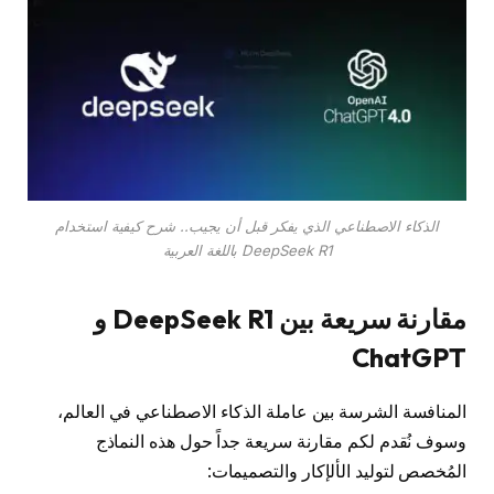
الذكاء الاصطناعي الذي يفكر قبل أن يجيب.. شرح كيفية استخدام
DeepSeek R1 باللغة العربية
مقارنة سريعة بين DeepSeek R1 و
ChatGPT
المنافسة الشرسة بين عاملة الذكاء الاصطناعي في العالم،
وسوف نُقدم لكم مقارنة سريعة جداً حول هذه النماذج
المُخصص لتوليد الألإكار والتصميمات: