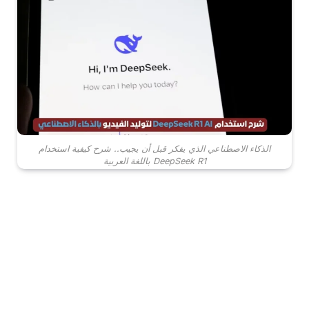
الذكاء الاصطناعي الذي يفكر قبل أن يجيب.. شرح كيفية استخدام
DeepSeek R1 باللغة العربية