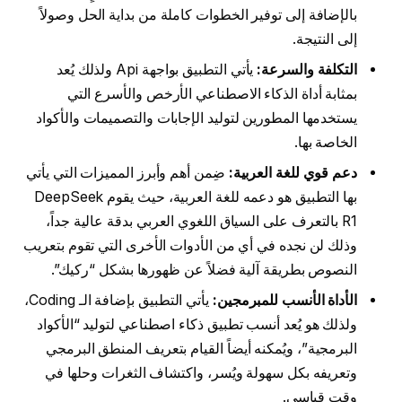
بالإضافة إلى توفير الخطوات كاملة من بداية الحل وصولاً
إلى النتيجة.
التكلفة والسرعة:
يأتي التطبيق بواجهة Api ولذلك يُعد
بمثابة أداة الذكاء الاصطناعي الأرخص والأسرع التي
يستخدمها المطورين لتوليد الإجابات والتصميمات والأكواد
الخاصة بها.
دعم قوي للغة العربية:
ضِمن أهم وأبرز المميزات التي يأتي
بها التطبيق هو دعمه للغة العربية، حيث يقوم DeepSeek
R1 بالتعرف على السياق اللغوي العربي بدقة عالية جداً،
وذلك لن نجده في أي من الأدوات الأخرى التي تقوم بتعريب
النصوص بطريقة آلية فضلاً عن ظهورها بشكل “ركيك”.
الأداة الأنسب للمبرمجين:
يأتي التطبيق بإضافة الـ Coding،
ولذلك هو يُعد أنسب تطبيق ذكاء اصطناعي لتوليد “الأكواد
البرمجية”، ويُمكنه أيضاً القيام بتعريف المنطق البرمجي
وتعريفه بكل سهولة ويُسر، واكتشاف الثغرات وحلها في
وقت قياسي.