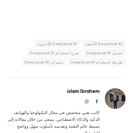
DeepSeek R1 للآيفون
DeepSeek R1 للأندرويد
تحميل DeepSeek R1
شرح استخدام DeepSeek R1
طريقة استخدام DeepSeek R1
مميزات DeepSeek R1
islam Ibrahem
فيسبوك
الانستغرام
كاتب تقني متخصص في مجال التكنولوجيا والهواتف
الذكية والذكاء الاصطناعي، يسعى من خلال مقالاته إلى
تبسيط عالم التقنية وتقديمه بأسلوب سهل وواضح
للقارئ العربي.