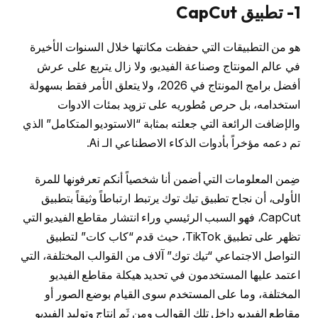
1- تطبيق CapCut
هو من التطبيقات التي حفظت مكانتها خلال السنوات الأخيرة
في عالم المونتاج وصناعة الفيديو، ولا زال يتربع على عرش
أفضل برامج المونتاج في 2026، ولا يتعلق الأمر فقط بسهولة
استخدامه، بل حرص مُطوريه على تزويد بمئات الادوات
والإضافت الرائعة التي جعلته بمثابة “الاستوديو المتكامل” الذي
تم دعمه مؤخراً بأدوات الذكاء الاصطناعي الـ Ai.
ضِمن المعلومات التي أضمن أنا شخصياً أنكم تعرفونها للمرة
الأولى، أن نجاح تطبيق تيك توك يرتبط ارتباطاً وثيقاً بتطبيق
CapCut، فهو السبب الرئيسي وراء انتشار مقاطع الفيديو التي
تظهر على تطبيق TikTok، حيث قدم “كاب كات” لتطبيق
التواصل الاجتماعي “تيك توك” آلاف من القوالب المختلفة، التي
اعتمد عليها المستخدمون في تحديد هيكلة مقاطع الفيديو
المختلفة، وما على المستخدم سوى القيام بوضع الصور أو
مقاطع الفيديو داخل تِلك القوالب ومن ثَم إنتاج وتوليد الفيديو