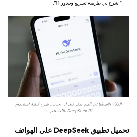
“اشرح لي طريقة تسريع ويندور 11”.
الذكاء الاصطناعي الذي يفكر قبل أن يجيب.. شرح كيفية استخدام
DeepSeek R1 باللغة العربية
تحميل تطبيق DeepSeek على الهواتف