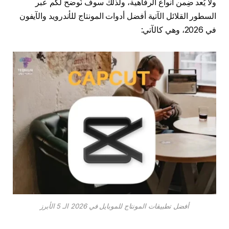
ولا يُعد ضِمن أنواع الرفاهية، ولذلك سوف نُوضح لكم عبر
السطور القلائل الآتية أفضل أدوات المونتاج للأندرويد والآيفون
في 2026، وهي كالآتي:
أفضل تطبيقات المونتاج للموبايل في 2026 الـ 5 الأبرز