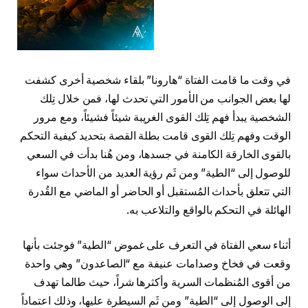
في وقت ما قامت الفتاة “هارونا” بلقاء شخصية أخرى كشفت
لها بعض الجوانب من الأمور التي تحدث لها، فمن خلال تِلك
الشخصية يبدأ فهم تِلك القوى الغريبة شيئاً فشيئاً، ومع مرور
الوقت وفهم تِلك القوى قامت بطلة القصة بتحديد كيفية التحكم
بالقوى الخارقة الكامنة في جسدها، ومن هُنا بدأت في السعي
للوصول إلى “الطية” ومن ثَم رؤية العديد من الأحداث سواء
التي تتعلق بأحداث المُستقبل أو الحاضر أو الماضي مع القُدرة
الهائلة في التحكم بالواقع والتلاعب به.
أثناء سعي الفتاة في التعرف على غموض “الطية” فوجئت بأنها
وقعت في فخاخ وصدامات عنيفة مع “الصاعدون” وهي واحدة
من أقوى المُنظمات السرية وأكثرها شراً، حيث طالما تهدف
إلى الوصول إلى “الطية” ومن ثَم السيطرة عليها، وذلك اعتماداً