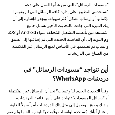
“مسودات الرسائل”، التي من شأنها العمل على دعم
مُستخدمي التطبيق على إدارة كافة الرسائل التي لم يقوموا
بإكمالها أو إرسالها بشكل أكثر سهولة، ويجدر الإشارة إلى أن
تِلك الميزة التي جاءت بالتحديث الأخير تشمل جميع
المُستخدمين بأنظمة التشغيل المُختلفة سواء Android أو iOS،
وم التنويه إلى أن الخاصية الجديدة التي تم إضافتها إلى تطبيق
واتساب تم تصميمها في الأساس لمنع الرسائل غير المُكتملة
من الضياع في الدردشات.
أين تتواجد “مسودات الرسائل” في
دردشات WhatsApp؟
وفقاً للتحديث الجديد لـ”واتساب” نجد أن الرسائل غير المُكتملة
أو “رسائل المسودات” تتواجد على رأس قائمة الدردشات،
وبذلك يصبح الوصول إلى مثل تِلك الدردشات أمراً سهلاً للغاية،
واعتباراً بأنك مُستخدم لواتساب وقُمت بكتابة رسالة ما ولم تقم