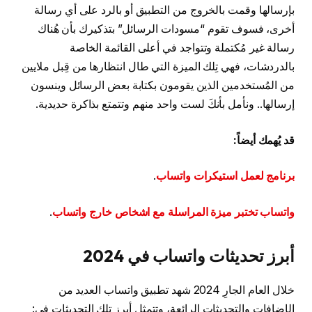
بإرسالها وقمت بالخروج من التطبيق أو بالرد على أي رسالة
أخرى، فسوف تقوم “مسودات الرسائل” بتذكيرك بأن هُناك
رسالة غير مُكتملة وتتواجد في أعلى القائمة الخاصة
بالدردشات، فهي تِلك الميزة التي طال انتظارها من قِبل ملايين
من المُستخدمين الذين يقومون بكتابة بعض الرسائل وينسون
إرسالها.. ونأمل بأنكَ لست واحد منهم وتتمتع بذاكرة حديدية.
قد يُهمك أيضاً:
برنامج لعمل استيكرات واتساب
.
واتساب تختبر ميزة المراسلة مع اشخاص خارج واتساب
.
أبرز تحديثات واتساب في 2024
خلال العام الجارِ 2024 شهد تطبيق واتساب العديد من
الإضافات والتحديثات الرائعة، وتتمثل أبرز تِلك التحديثات في: