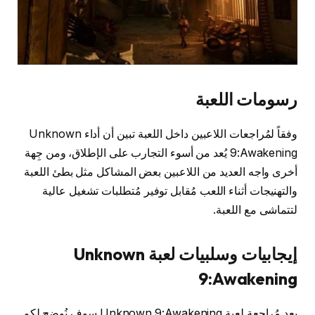
رسومات اللعبة
وفقاً لمُراجعات اللاعبين داخل اللعبة تبين أن أداء Unknown
9:Awakening يُعد من أسوء التجارب على الإطلاق، ومن جِهة
أخرى واجه العديد من اللاعبين بعض المشاكل مثل بطئ اللعبة
والتهنيجات أثناء اللعب مُقابل توفير مُتطلبات تشغيل عالية
لتتماشى مع اللعبة.
إيجابيات وسلبيات لعبة Unknown
9:Awakening
بعد مُراجعة لعبة Unknown 9:Awakening سوف نُوضح لكم