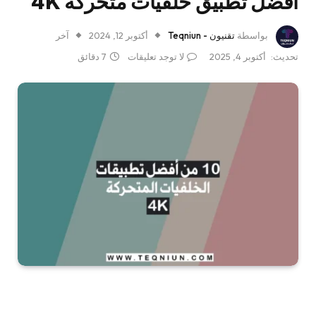
أفضل تطبيق خلفيات متحركة 4K
بواسطة
تقنيون - Teqniun
أكتوبر 12, 2024
آخر
تحديث:
أكتوبر 4, 2025
لا توجد تعليقات
7 دقائق