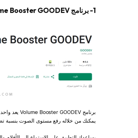
1- برنامج Volume Booster GOODEV (أفضل برنامج مكبر صوت للاندرويد)
برنامج GOODEV
يمكنك من خلاله رفع مستوى الصوت بنسبة تصل إلى 60% من الحد الأق
يساعدك التطبيق على الاستماع إلى الأفلام 