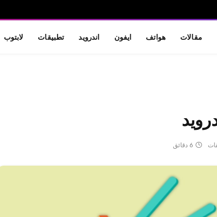
مقالات
هواتف
ايفون
اندرويد
تطبيقات
لابتوب
رويد
قات
6 دقائق