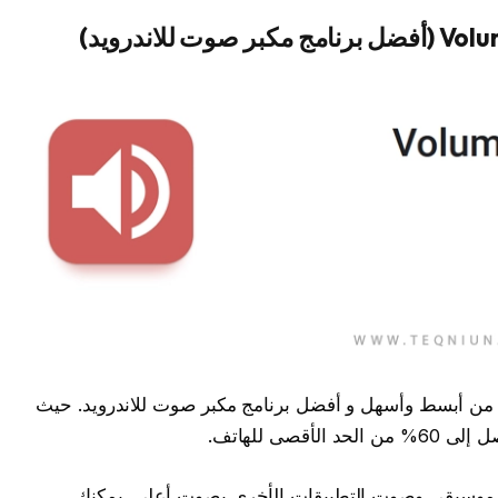
Volume Booster  يعد واحد من أبسط وأسهل و أفضل برنامج مكبر صوت للاندرويد. حيث
صى للهاتف.
والموسيقى وصوت التطبيقات الأخرى بصوت أعلى. يمكنك