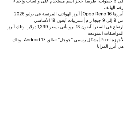
في 6 خطوات| طريقة حجز اسم مستخدم على واتساب وإخفاء
رقم الهاتف
أبرزها Oppo Reno 16| أبرز الهواتف المرتقبة في يوليو 2026
من 8 إلى 9 جيجا رام| تسريبات آيفون 18 الأساسي
ارتفاع في السعر| آيفون 18 برو يأتي بسعر 1,399 دولار.. وتِلك أبرز
المواصفات المتوقعة
لأجهزة Pixel| بشكل رسمي “جوجل” تطلق Android 17.. وتلك
هي أبرز المزايا