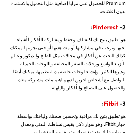
Premium للحصول على مزايا إضافية مثل التحميل والاستماع
بدون إعلانات.
:
Pinterest
2-
هو تطبيق يتيح لك اكتشاف وحفظ ومشاركة الأفكار لأشياء
تحبها وترغب في مشاركتها أو مشاهدتها أو حتى تجربتها. يمكنك
كذلك البحث عن أفكار في مجالات مثل الطبخ والديكور وعالم
الأزياء الواسع ورحلات السفر المختلفة واللوحات الجميلة
وغيرها الكثير. وإنشاء لوحات خاصة بك لتنظيمها، يمكنك أيضًا
التواصل مع أشخاص آخرين لديهم اهتمامات مشتركة معك
والحصول على النصائح والأفكار والإلهام.
:
Fitbit
3-
هو تطبيق يتيح لك مراقبة وتحسين صحتك ولياقتك بواسطة
جهاز Fitbit. وهو سوار ذكي يقيس نشاطك البدني ومعدل
ضربات قلبك ونوعية نومك وغيرها من المؤشرات.