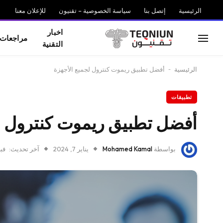
الرئيسية
إتصل بنا
سياسة الخصوصية – تقنيون
للإعلان معنا
اخبار
مراجعات
التقنية
الرئيسية
-
أفضل تطبيق ريموت كنترول لجميع الأجهزة
تطبيقات
أفضل تطبيق ريموت كنترول ل
بواسطة
Mohamed Kamal
يناير 7, 2024
آخر تحديث:
فبراي