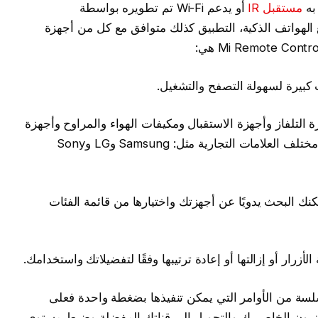
 به
مستقبل IR
أو يدعم Wi-Fi تم تطويره بواسطة
الهواتف الذكية، التطبيق كذلك متوافق مع كل من أجهزة
كبيرة لسهولة التصفح والتشغيل.
التلفاز وأجهزة الاستقبال ومكيفات الهواء والمراوح وأجهزة
العرض والكاميرات، كما أنه يدعم الأجهزة من مختلف العلامات التجارية مثل: Samsung وLG وSony
مكنك البحث يدويًا عن أجهزتك واختيارها من قائمة الفئات
رار أو إزالتها أو إعادة ترتيبها وفقًا لتفضيلاتك واستخدامك.
سة من الأوامر التي يمكن تنفيذها بضغطة واحدة فعلى
لفزيون الخاص بك والتحويل إلى قناتك المفضلة وضبط مستوى