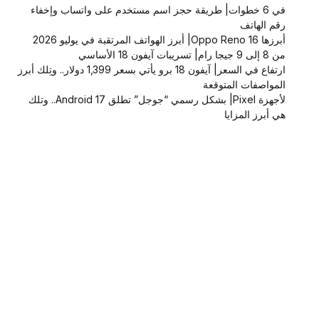
في 6 خطوات| طريقة حجز اسم مستخدم على واتساب وإخفاء
رقم الهاتف
أبرزها Oppo Reno 16| أبرز الهواتف المرتقبة في يوليو 2026
من 8 إلى 9 جيجا رام| تسريبات آيفون 18 الأساسي
ارتفاع في السعر| آيفون 18 برو يأتي بسعر 1,399 دولار.. وتِلك أبرز
المواصفات المتوقعة
لأجهزة Pixel| بشكل رسمي “جوجل” تطلق Android 17.. وتلك
هي أبرز المزايا