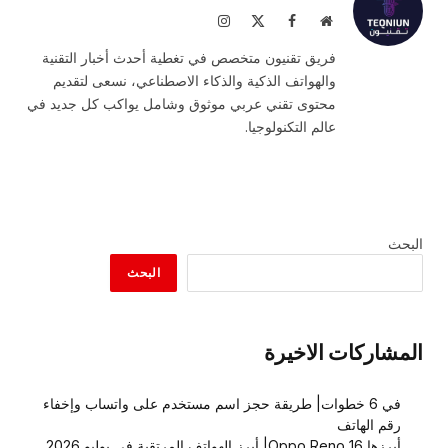
موقع
فيسبوك
X
الانستغرام
الويب
(Twitter)
فريق تقنيون متخصص في تغطية أحدث أخبار التقنية
والهواتف الذكية والذكاء الاصطناعي، نسعى لتقديم
محتوى تقني عربي موثوق وشامل يواكب كل جديد في
عالم التكنولوجيا.
البحث
البحث
المشاركات الاخيرة
في 6 خطوات| طريقة حجز اسم مستخدم على واتساب وإخفاء
رقم الهاتف
أبرزها Oppo Reno 16| أبرز الهواتف المرتقبة في يوليو 2026