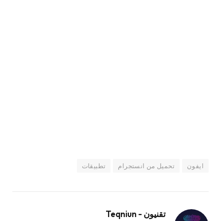
ايفون
تحميل من انستجرام
تطبيقات
تقنيون - Teqniun