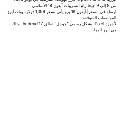
من 8 إلى 9 جيجا رام| تسريبات آيفون 18 الأساسي
ارتفاع في السعر| آيفون 18 برو يأتي بسعر 1,399 دولار.. وتِلك أبرز
المواصفات المتوقعة
لأجهزة Pixel| بشكل رسمي “جوجل” تطلق Android 17.. وتلك
هي أبرز المزايا