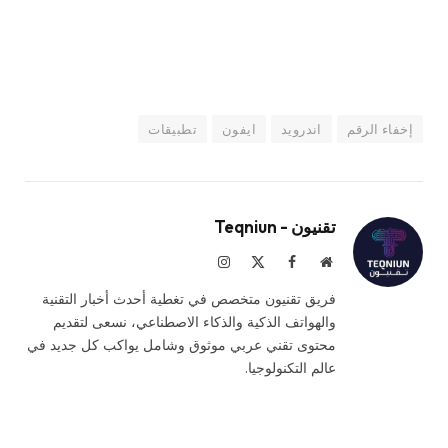
إخفاء الرقم
اندرويد
ايفون
تطبيقات
تقنيون - Teqniun
موقع
فيسبوك
X
الانستغرام
الويب
(Twitter)
فريق تقنيون متخصص في تغطية أحدث أخبار التقنية
والهواتف الذكية والذكاء الاصطناعي، نسعى لتقديم
محتوى تقني عربي موثوق وشامل يواكب كل جديد في
عالم التكنولوجيا.