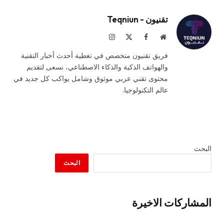
تقنيون - Teqniun
موقع
فيسبوك
X
الانستغرام
الويب
(Twitter)
فريق تقنيون متخصص في تغطية أحدث أخبار التقنية
والهواتف الذكية والذكاء الاصطناعي، نسعى لتقديم
محتوى تقني عربي موثوق وشامل يواكب كل جديد في
عالم التكنولوجيا.
البحث
البحث
المشاركات الاخيرة