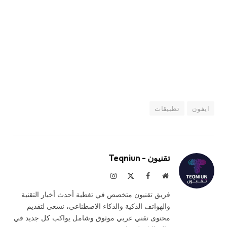
ايفون
تطبيقات
تقنيون - Teqniun
موقع
فيسبوك
X
الانستغرام
الويب
(Twitter)
فريق تقنيون متخصص في تغطية أحدث أخبار التقنية
والهواتف الذكية والذكاء الاصطناعي، نسعى لتقديم
محتوى تقني عربي موثوق وشامل يواكب كل جديد في