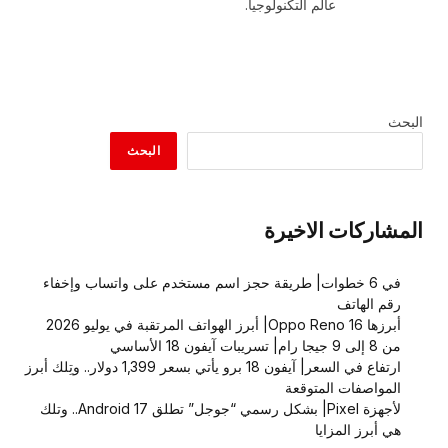
عالم التكنولوجيا.
البحث
البحث
المشاركات الاخيرة
في 6 خطوات| طريقة حجز اسم مستخدم على واتساب وإخفاء
رقم الهاتف
أبرزها Oppo Reno 16| أبرز الهواتف المرتقبة في يوليو 2026
من 8 إلى 9 جيجا رام| تسريبات آيفون 18 الأساسي
ارتفاع في السعر| آيفون 18 برو يأتي بسعر 1,399 دولار.. وتِلك أبرز
المواصفات المتوقعة
لأجهزة Pixel| بشكل رسمي “جوجل” تطلق Android 17.. وتلك
هي أبرز المزايا