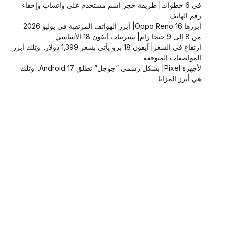
في 6 خطوات| طريقة حجز اسم مستخدم على واتساب وإخفاء
رقم الهاتف
أبرزها Oppo Reno 16| أبرز الهواتف المرتقبة في يوليو 2026
من 8 إلى 9 جيجا رام| تسريبات آيفون 18 الأساسي
ارتفاع في السعر| آيفون 18 برو يأتي بسعر 1,399 دولار.. وتِلك أبرز
المواصفات المتوقعة
لأجهزة Pixel| بشكل رسمي “جوجل” تطلق Android 17.. وتلك
هي أبرز المزايا