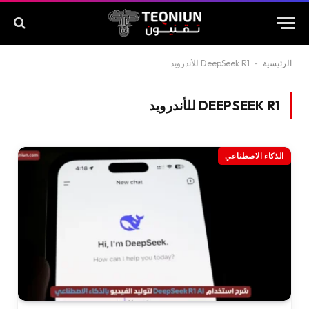
الرئيسية
-
DeepSeek R1 للأندرويد
DEEPSEEK R1 للأندرويد
الذكاء الاصطناعي