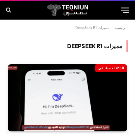
الرئيسية
-
مميزات DeepSeek R1
مميزات DEEPSEEK R1
الذكاء الاصطناعي