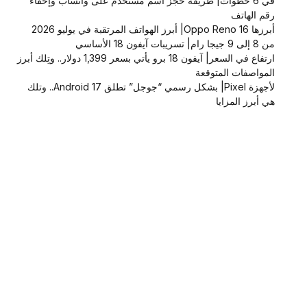
في 6 خطوات| طريقة حجز اسم مستخدم على واتساب وإخفاء
رقم الهاتف
أبرزها Oppo Reno 16| أبرز الهواتف المرتقبة في يوليو 2026
من 8 إلى 9 جيجا رام| تسريبات آيفون 18 الأساسي
ارتفاع في السعر| آيفون 18 برو يأتي بسعر 1,399 دولار.. وتِلك أبرز
المواصفات المتوقعة
لأجهزة Pixel| بشكل رسمي “جوجل” تطلق Android 17.. وتلك
هي أبرز المزايا