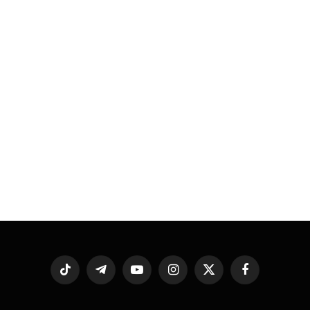
فيسبوك
X
الانستغرام
يوتيوب
تيلقرام
تيكتوك
(Twitter)