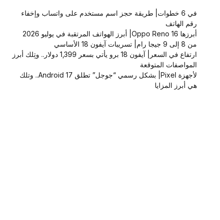
في 6 خطوات| طريقة حجز اسم مستخدم على واتساب وإخفاء
رقم الهاتف
أبرزها Oppo Reno 16| أبرز الهواتف المرتقبة في يوليو 2026
من 8 إلى 9 جيجا رام| تسريبات آيفون 18 الأساسي
ارتفاع في السعر| آيفون 18 برو يأتي بسعر 1,399 دولار.. وتِلك أبرز
المواصفات المتوقعة
لأجهزة Pixel| بشكل رسمي “جوجل” تطلق Android 17.. وتلك
هي أبرز المزايا