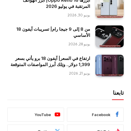
أبرزها Oppo Reno 16| أبرز الهواتف
المرتقبة في يوليو 2026
يونيو 30, 2026
من 8 إلى 9 جيجا رام| تسريبات آيفون 18
الأساسي
يونيو 28, 2026
ارتفاع في السعر| آيفون 18 برو يأتي بسعر
1,399 دولار.. وتِلك أبرز المواصفات المتوقعة
يونيو 21, 2026
تابعنا
YouTube
Facebook