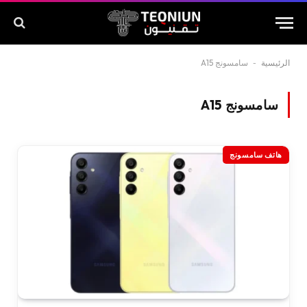
الرئيسية
-
سامسونج A15
سامسونج A15
هاتف سامسونج