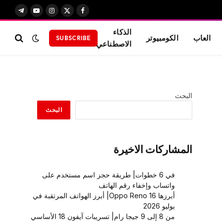
X
فيسبوك
الانستغرام
يوتيوب
تيلقرام
(Twitter)
الذكاء
العاب
الكومبيوتر
SUBSCRIBE
الاصطناعي
البحث
البحث
المشاركات الاخيرة
في 6 خطوات| طريقة حجز اسم مستخدم على
واتساب وإخفاء رقم الهاتف
أبرزها Oppo Reno 16| أبرز الهواتف المرتقبة في
يوليو 2026
من 8 إلى 9 جيجا رام| تسريبات آيفون 18 الأساسي