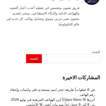
الويب
(Twitter)
فريق تقنيون متخصص في تغطية أحدث أخبار التقنية
والهواتف الذكية والذكاء الاصطناعي، نسعى لتقديم
محتوى تقني عربي موثوق وشامل يواكب كل جديد في
عالم التكنولوجيا.
البحث
البحث
المشاركات الاخيرة
في 6 خطوات| طريقة حجز اسم مستخدم على واتساب وإخفاء
رقم الهاتف
أبرزها Oppo Reno 16| أبرز الهواتف المرتقبة في يوليو 2026
من 8 إلى 9 جيجا رام| تسريبات آيفون 18 الأساسي