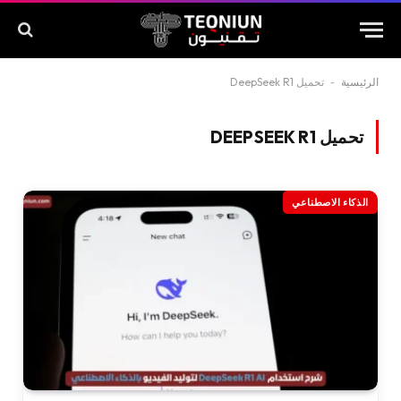
الرئيسية
-
تحميل DeepSeek R1
تحميل DEEPSEEK R1
الذكاء الاصطناعي