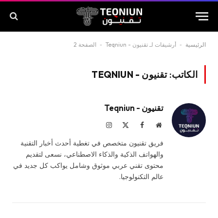
الرئيسية
-
أرشيفات لـ تقنيون - Teqniun
-
الصفحة 2
الكاتب:
تقنيون - TEQNIUN
تقنيون - Teqniun
موقع
فيسبوك
X
الانستغرام
الويب
(Twitter)
فريق تقنيون متخصص في تغطية أحدث أخبار التقنية
والهواتف الذكية والذكاء الاصطناعي، نسعى لتقديم
محتوى تقني عربي موثوق وشامل يواكب كل جديد في
عالم التكنولوجيا.