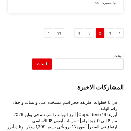
والصورة أحد…
السابق
التالي
…
31
4
3
2
1
البحث
البحث
المشاركات الاخيرة
في 6 خطوات| طريقة حجز اسم مستخدم على واتساب وإخفاء
رقم الهاتف
أبرزها Oppo Reno 16| أبرز الهواتف المرتقبة في يوليو 2026
من 8 إلى 9 جيجا رام| تسريبات آيفون 18 الأساسي
ارتفاع في السعر| آيفون 18 برو يأتي بسعر 1,399 دولار.. وتِلك أبرز