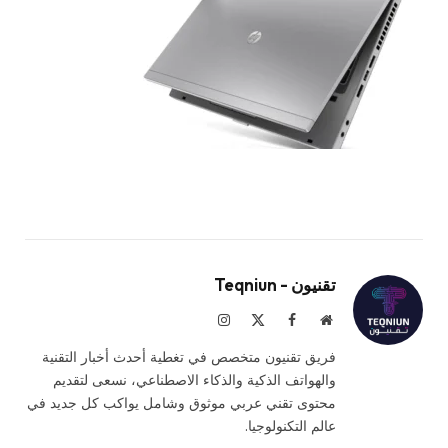
تقنيون - Teqniun
موقع
فيسبوك
X
الانستغرام
الويب
(Twitter)
فريق تقنيون متخصص في تغطية أحدث أخبار التقنية
والهواتف الذكية والذكاء الاصطناعي، نسعى لتقديم
محتوى تقني عربي موثوق وشامل يواكب كل جديد في
عالم التكنولوجيا.