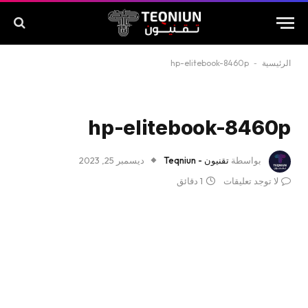
الرئيسية
-
hp-elitebook-8460p
hp-elitebook-8460p
بواسطة
تقنيون - Teqniun
ديسمبر 25, 2023
لا توجد تعليقات
1 دقائق