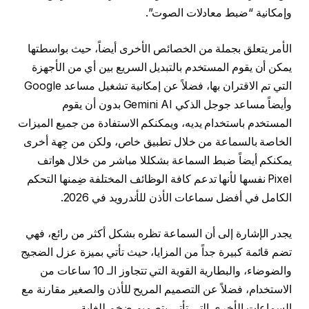
وإمكانية “ضبط معادلات الصوت”.
الأمر يتعلق بجملة من الخصائص الأخرى أيضاً، حيث بواسطتها
يمكن أن يقوم المستخدم بالتبديل السريع بين أي من الأجهزة
التي تم الاقتران بها، فضلاً عن إمكانية تشغيل مساعد Google
وأيضاً مساعد جوجل الذكي Gemini AI بدون أن يقوم
المستخدم باستخدام يديه، ويمكنكم الاستفادة من جميع الميزات
الخاصة بالسماعة من خلال تطبيق خاص، ولكن من جِهة أخرى
يمكنكم أيضاً ضبط السماعة بشكللا مباشر من خلال هواتف
Pixel نفسها لأنها تدعم كافة الوظائف المختلفة ضِمنها التحكم
الكامل في أفضل سماعات الأذن للأندرويد في 2026.
يجدر الإشارة إلى أن السماعة تظره بشكل أكثر من رائع، فهي
تضم قائمة كبيرة جداً من المزايا، حيث تأتي بميزة عزل الضجيج
والضوضاء، والبطارية القوية التي تتجاوز الـ 10 ساعات من
الاستخدام، فضلاً عن التصميم المريح للأذن والصغير مقارنة مع
السماعات الأخرى التي تأتي بتصميم ضخم للغاية.