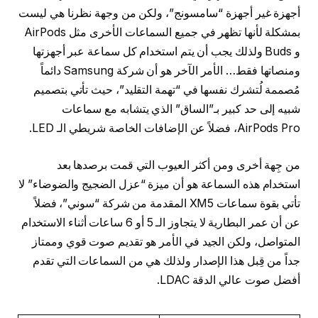
أجهزة غير أجهزة “سامسونج”، ولكن من وجهة نظرنا هي ليست
بمشكلة لأنها تظهر في جميع السماعات الأخرى مثل AirPods
و Buds ولذلك يجب أن يتم استخدام كل سماعة عبر أجهزتها
ومنصاتها فقط… الأمر الآخر هو أن شركة Samsung دائماً
مُصممة لُتشرك نفسها في “تهمة التقليد”، حيث تأتي بتصميم
شبيه إلى حد كبير بـ”الساق” الذي يتشابه مع سماعات
AirPods Pro، فضلاً عن الإضافات الخاصة شريطي الـ LED.
من جِهة أخرى ومن أكثر العيوب التي قمت برصدها بعد
استخدام هذه السماعة هو أن ميزة “عزل الضجيج والضوضاء” لا
تأتي بقوة سماعات XM5 المقدمة من شركة “سوني”، فضلاً
عن أن عمر البطارية لا يتجاوز الـ 5 أو 6 ساعات أثناء الاستخدام
المتواصل، ولكن الجيد في الأمر هو تقديم صوت قوي وممتاز
جداً من قِبل هذا الإصدار ولذلك هي من السماعات التي تقدم
أفضل صوت عالي الدقة LDAC.