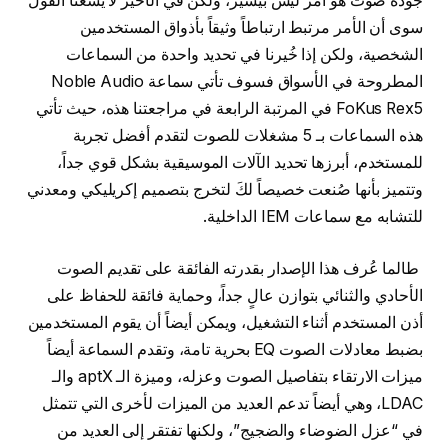
جودة صوت هو أمر ليس بيسير، ولكن في الأخير لا يسعنا القول
سوى أن الأمر مرتبط ارتباطاً وثيقاً بأذواق المستخدمين
الشخصية، ولكن إذا خُيرنا في تحديد واحدة من السماعات
المطروحة في الأسواق فسوف تأتي سماعة Noble Audio
FoKus Rex5 في المرتبة الرابعة في مراجعتنا هذه، حيث تأتي
هذه السماعات بـ 5 مشغلات للصوت لتقدم أفضل تجربة
للمستخدم، أبرزها تحديد الآلات الموسيقية بشكل قوي جداً،
وتتميز بأنها صُنعت خصيصاً لكَ لتخرج بتصميم إكريليكي ومعدني
للتشابه مع سماعات IEM الداخلية.
طالما عُرف هذا الإصدار بقدرته الفائقة على تقديم الصوت
الأحادي والثنائي بتوازن عالٍ جداً، وحماية فائقة للحفاظ على
أذن المستخدم أثناء التشغيل، ويمكن أيضاً أن يقوم المستخدمين
بضبط معادلات الصوت EQ بحرية تامة، وتقدم السماعة أيضاً
ميزات الارتقاء بتفاصيل الصوت وعزله، وميزة الـ aptX والـ
LDAC، وهي أيضاً تدعم العديد من الميزات لأخرى التي تتمثل
في “عزل الضوضاء والضجيج”، ولكنها تفتقر إلى العديد من