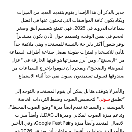
جدير بالذكر أن هذا الإصدار يقوم بتقديم العديد من الميزات
ويكاد يكون كافة المواصفات التي تبحثون عنها في أفضل
سماعات أندرويد في 2026، فهي تتمتع بتصميم أنيق وصغر
الحجم في نفس الوقت، وتصميم حول الأذن يكون مستديراً
يوفر شعوراً أكثر بالراحة بالنسبة للمستخدم وهي ملائمة جداً
للأذن للاتسخدام لفترات طويلة بفضل صناعة أطراف السماعة
من “الإسفنج”، ومن أبرز مميزاتها هو قوتها الخارقة في “عزل
الضوضاء والضجيج”، وبمجرد أن تقوموا بإخراج السماعات من
صندوقها فسوف تستمتعون بصوت نقي جداً أثناء الاستماع.
والأمر لا يتوقف هنا بل يمكن أن يقوم المستخدم بالتوجه إلى
“تطبيق
سوني
” لتخصيص الصوت وضبط الترددات الخاصة
بالموسيقى، والسماعة تقدم أيضاً ميزة “وضع الصوت المحيط”،
وتدعم ميزة الصوت المكاني وميزة الـ LDAC، وأيضاً ميزات
الاتصال المتعدد وأيضاً ميزة وGoogle Fast Pair، وفي الأخير
والأمر الذي جعلها من أفضل سماعات أندرويد في 2026 هو