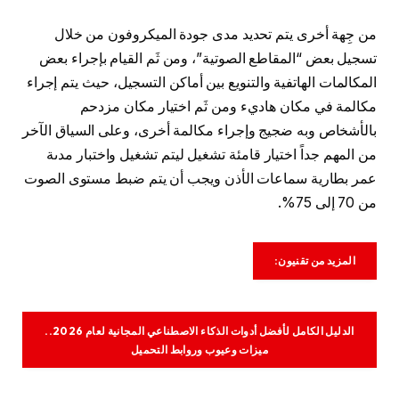
من جِهة أخرى يتم تحديد مدى جودة الميكروفون من خلال
تسجيل بعض “المقاطع الصوتية”، ومن ثَم القيام بإجراء بعض
المكالمات الهاتفية والتنويع بين أماكن التسجيل، حيث يتم إجراء
مكالمة في مكان هاديء ومن ثَم اختيار مكان مزدحم
بالأشخاص وبه ضجيج وإجراء مكالمة أخرى، وعلى السياق الآخر
من المهم جداً اختيار قامئة تشغيل ليتم تشغيل واختبار مدىة
عمر بطارية سماعات الأذن ويجب أن يتم ضبط مستوى الصوت
من 70 إلى 75%.
المزيد من تقنيون:
الدليل الكامل لأفضل أدوات الذكاء الاصطناعي المجانية لعام 2026..
ميزات وعيوب وروابط التحميل