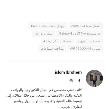
أفضل سماعات 2026
جوجل Pixel Buds Pro 2
سامسونج Galaxy Buds3 Pro
سماعات أذن
سماعات أندرويد
سماعات أنكر Anker
سوني WF-1000XM6
مراجعة سماعات
islam Ibrahem
فيسبوك
الانستغرام
كاتب تقني متخصص في مجال التكنولوجيا والهواتف
الذكية والذكاء الاصطناعي، يسعى من خلال مقالاته إلى
تبسيط عالم التقنية وتقديمه بأسلوب سهل وواضح
للقارئ العربي.