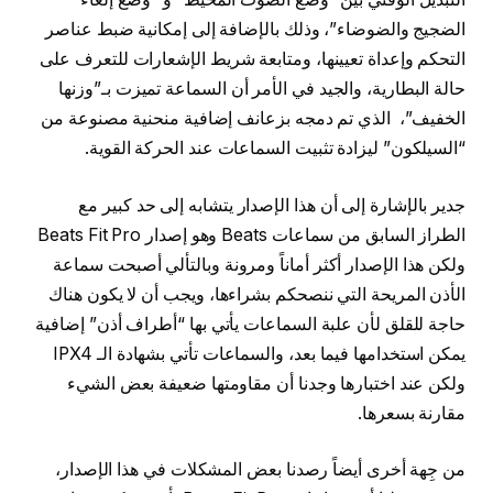
الضجيج والضوضاء”، وذلك بالإضافة إلى إمكانية ضبط عناصر
التحكم وإعداة تعيينها، ومتابعة شريط الإشعارات للتعرف على
حالة البطارية، والجيد في الأمر أن السماعة تميزت بـ”وزنها
الخفيف”، الذي تم دمجه بزعانف إضافية منحنية مصنوعة من
“السيلكون” ليزادة تثبيت السماعات عند الحركة القوية.
جدير بالإشارة إلى أن هذا الإصدار يتشابه إلى حد كبير مع
الطراز السابق من سماعات Beats وهو إصدار Beats Fit Pro
ولكن هذا الإصدار أكثر أماناً ومرونة وبالتألي أصبحت سماعة
الأذن المريحة التي ننصحكم بشراءها، ويجب أن لا يكون هناك
حاجة للقلق لأن علبة السماعات يأتي بها “أطراف أذن” إضافية
يمكن استخدامها فيما بعد، والسماعات تأتي بشهادة الـ IPX4
ولكن عند اختبارها وجدنا أن مقاومتها ضعيفة بعض الشيء
مقارنة بسعرها.
من جِهة أخرى أيضاً رصدنا بعض المشكلات في هذا الإصدار،