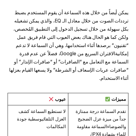
يمكن أيضاً من خلال هذه السماعة أن يقوم المستخدم بضبط
ترددات الصوت من خلال معادل الـ EQ، والذي يمكن تشغيله
بكل سهولة من خلال تسجيل الدخول إلى التطبيق المُخصص،
ولكن كما هو الحال هناك بعض العيوب التي قام فريق عمل
“تقنيون” برصدها أثناء استخدامها، وهي أن السماعة لا تدعم
إمكانيةالاقتران السريع من Google، فضلاً عن عدم قدرة
السماعة مع التعامل مع “الصافرات” أو “صافرات الإنذار” أو
“صافرات عربات الإسعاف أو الشرطة” ولا يسعها القيام بعزلها
أثناء الاستخدام.
مميزات
عيوب
تقدم السماعة درجة ممتازة
لا تستطيع السماعة كشف
جداً من ميزة عزل الضجيج
العزل التلقائيوسطية جودة
والضوضاءالسماعة مقاومة
المكالمات
للماء بشهادة IPX4،