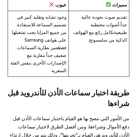
مميزات
عيوب
تقديم صوت بجودة عالية
وجود تشابه وتقليد كبير في
جداً.أصوات محيطية
تصميم السماعة.للاستفادة
طبيعيةتكامل رائع مع الهواتف
من جميع المزايا يجب تشغيلها
الذكية من سامسونج.
على هواتف Samsung
فقطعمر بطارية السماعات
ضعيف جداً مقارنة مع
الإصدارات الأخرى بنفس الفئة
السعرية
طريقة اختبار سماعات الأذن للأندرويد قبل
شراءها
من الأمور التي ننصح بها هو القيام باختبار سماعات الأذن قبل
دفع الأموال وشراءها، ومن أفضل الطرق لاختبار سماعات
الأذن للأندرويد هي القيام بـ”تجربتها”، وذلك يتم من خلال ارتداء