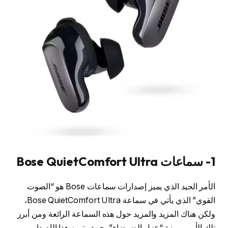
1- سماعات Bose QuietComfort Ultra
الأمر الجيد الذي يميز إصدارات سماعات Bose هو “الصوت
القوي” الذي يأتي في سماعة Bose QuietComfort Ultra،
ولكن هناك المزيد والمزيد حول هذه السماعة الرائعة ومن أبرز
تِلك الأمور ميزة “عزل الضوضاء”، حيث يتميز هذا الإصدار من