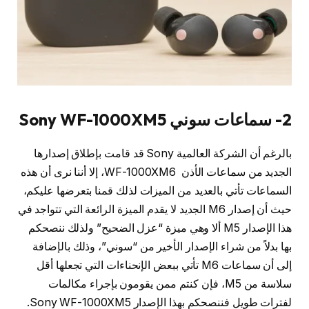
2- سماعات سوني Sony WF-1000XM5
بالرغم أن الشركة العالمية Sony قد قامت بإطلاق إصدارها
الجديد من سماعات الأذن WF-1000XM6، إلا أننا نرى أن هذه
السماعات تأتي بالعديد من الميزات لذلك قمنا بتعرضها عليكم،
حيث أن إصدار M6 الجديد لا يقدم الميزة الرائعة التي تتواجد في
هذا الإصدار M5 ألا وهي ميزة “عزل الضحيح” ولذلك ننصحكم
بها بدلاً من شراء الإصدار الأخير من “سوني”، وذلك بالإضافة
إلى أن سماعات M6 تأتي ببعض الإنحناءات التي تجعلها أقل
سلاسة من M5، فإن كنتم ممن يقومون بإجراء مكالمات
لفترات طويل فننصحكم بهذا الإصدار Sony WF-1000XM5.