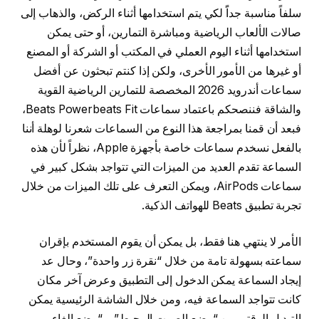
سلفاً مناسبة جداًَ لكي يتم استخدامها أثناء الركض، والذهاب إلى
صالات الألعاب الرياضية ومباشرة التمارين، أو حتى يمكن
استخدامها أثناء اليوم العملي في المكتب أو الشركة أو المصنع
أو غيرها من الأمور الأخرى، ولكن إذا كنتم تبحثون عن أفضل
سماعات أندرويد 2026 المخصصة للتمارين الرياضية القوية
والشاقة فننصحكم باعتماد سماعات Beats Powerbeats Fit،
فبعد أن قمنا بمراجعة هذا النوع من السماعات شعرنا لوهلة أننا
بالفعل نسخدم سماعات خاصة بأجهزة Apple، نظراً لأن هذه
السماعة تقدم العديد من الميزات التي تتواجد بشكل كبير في
سماعات AirPods، ويمكن التعرف على تلك الميزات من خلال
تجربة تطبيق Beats للهواتف الذكية.
الأمر لا ينتهي هنا فقط، بل يمكن أن يقوم المستخدم بإقران
سماعته بسهولة تامة من خلال “نقرة زر واحدة”، وحال عد
إيجاد السماعة يمكن الدخول إلى التطبيق وعرض آخر مكان
كانت تتواجد السماعة فيه، ومن خلال الشاشة الرئيسية يمكن
التبديل الوقتي بين “وضع الصوت المحيط” و “وضع إلغاء