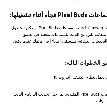
ناء تشغيلها:
قامت جوجل بإصلاح المشكلة من خلال تحديث firmware الخاص بسماعات Pixel Buds. ويمكن الحصول
التلقائية للبرنامج الثابت للسماعات مفعلة في تطبيق
حديثات التلقائية فستتلقى إشعارًا في هاتفك عندما يكون
 الخطوات التالية:
عمل بنظام التشغيل أندرويد 10.
اختار أيقونة الإعدادات بجانب اسم سماعات Pixel Buds المقترنة، ثم اختار تحديث البرنامج الثابت