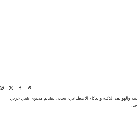
موقع
X
فيسبوك
ا
الويب
itter)
ة والهواتف الذكية والذكاء الاصطناعي، نسعى لتقديم محتوى تقني عربي
ا.