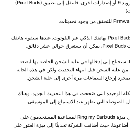
وإذا كان هاتفك يعمل بنظام التشغيل أندرويد 9 أو إصدارات آخرى. فانتقل إلى تطبيق (Pixel Buds)
ت)
لتثبيت التحديث الجديد، يجب إقران سماعات Pixel Buds بهاتفك الذكي عبر البلوتوث. عندها سيقوم هاتفك
ئق.
عند الانتهاء من تثبيت التحديث في Pixel Buds. ستحتاج إلى إدخالها في علبة الشحن الخاصة بها لبضعة
 من علبة الشحن قبل انتهاء التحديث ولكن في هذه الحالة
 بمجرد إرجاع السماعات مرة أخرى إلى علبة الشحن.
ات Pixel Buds فجأة المشكلة الوحيدة التي صُححت في هذا التحديث الجديد، وهناك
ل: الضوضاء التي تظهر عند الاستماع إلى الموسيقى.
جوجل أطلقت في وقت سابق من العام الحالي ميزة Ring my Earbuds لمساعدة المستخدمون على
ت Pixel Buds إن كانوا قد أضاعوها، حيث أضافت الشركة تحديثًا إلى ميزة العثور على