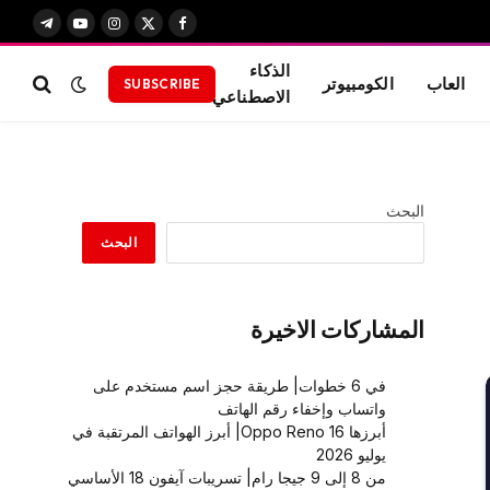
X
فيسبوك
الانستغرام
يوتيوب
تيلقرام
(Twitter)
الذكاء
العاب
الكومبيوتر
SUBSCRIBE
الاصطناعي
البحث
البحث
المشاركات الاخيرة
في 6 خطوات| طريقة حجز اسم مستخدم على
واتساب وإخفاء رقم الهاتف
أبرزها Oppo Reno 16| أبرز الهواتف المرتقبة في
يوليو 2026
من 8 إلى 9 جيجا رام| تسريبات آيفون 18 الأساسي