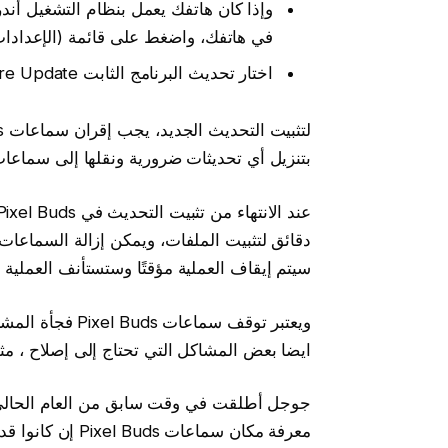
في هاتفك، واضغط على قائمة (الإعدادا
اختار تحديث البرنامج الثابت Firmware Update للتحقق من وجود تحديثات.
بتنزيل أي تحديثات ضرورية ونقلها إلى سماعات Pixel Buds، يمكن أن يستغرق حوالي عشر دقا
دقائق لتثبيت الملفات، ويمكن إزالة السماعات
سيتم إيقاف العملية مؤقتًا وستستأنف العملية
ويعتبر توقف سماع
ايضا بعض المشاكل التي تحتاج إلى إصلاح ، مث
معرفة مكان سماعا