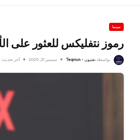
سينما
رموز نتفليكس للعثور على الأ
بواسطة
تقنيون - Teqniun
سبتمبر 21, 2020
آخر تحديث: