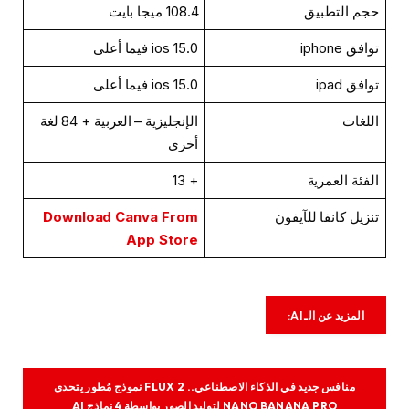
حجم التطبيق
108.4 ميجا بايت
توافق iphone
ios 15.0 فيما أعلى
توافق ipad
ios 15.0 فيما أعلى
اللغات
الإنجليزية – العربية + 84 لغة
أخرى
الفئة العمرية
+ 13
تنزيل كانفا للآيفون
Download Canva From
App Store
المزيد عن الـ AI:
منافس جديد في الذكاء الاصطناعي.. FLUX 2 نموذج مُطور يتحدى
NANO BANANA PRO لتوليد الصور بواسطة 4 نماذج AI