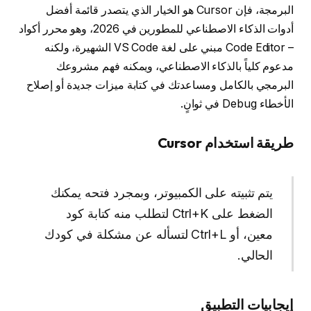
البرمجة، فإن Cursor هو الخيار الذي يتصدر قائمة أفضل
أدوات الذكاء الاصطناعي للمطورين في 2026، وهو محرر أكواد
– Code Editor مبني على لغة VS Code الشهيرة، ولكنه
مدعوم كلياً بالذكاء الاصطناعي، ويمكنه فهم مشروعك
البرمجي بالكامل ومساعدتك في كتابة ميزات جديدة أو إصلاح
الأخطاء Debug في ثوانٍ.
طريقة استخدام Cursor
يتم تثبيته على الكمبيوتر، وبمجرد فتحه يمكنك
الضغط على Ctrl+K لتطلب منه كتابة كود
معين، أو Ctrl+L لتسأله عن مشكلة في كودك
الحالي.
إيجابيات التطبيق