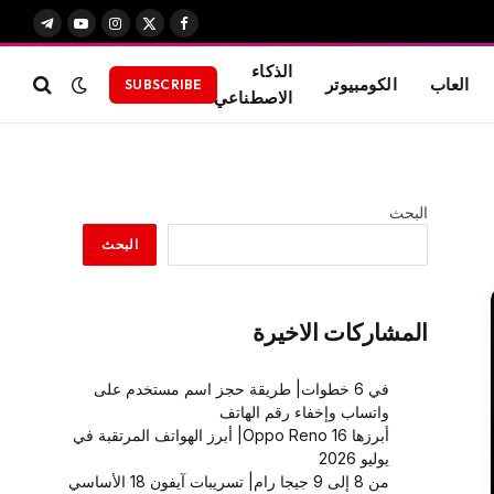
X
فيسبوك
الانستغرام
يوتيوب
تيلقرام
(Twitter)
الذكاء
العاب
الكومبيوتر
SUBSCRIBE
الاصطناعي
البحث
البحث
المشاركات الاخيرة
في 6 خطوات| طريقة حجز اسم مستخدم على
واتساب وإخفاء رقم الهاتف
أبرزها Oppo Reno 16| أبرز الهواتف المرتقبة في
يوليو 2026
من 8 إلى 9 جيجا رام| تسريبات آيفون 18 الأساسي