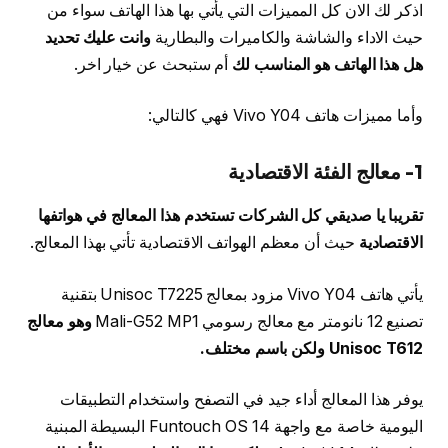
اذكر لك الان كل المميزات التي يأتي بها هذا الهاتف سواء من
حيث الاداء والشاشة والكاميرات والبطارية
وانت عليك تحديد
هل هذا الهاتف هو المناسب لك
أم ستبحث عن خيار اخر.
وأما مميزات هاتف Vivo Y04 فهي كالتالي:
1- معالج الفئة الاقتصادية
تقريبا يا صديقي كل الشركات تستخدم هذا المعالج في هواتفها
الاقتصادية
حيث أن معظم الهواتف الاقتصادية تأتي بهذا المعالج.
يأتي هاتف Vivo Y04 مزود بمعالج Unisoc T7225 بتقنية
تصنيع 12 نانومتر مع معالج رسومي Mali-G52 MP1
وهو معالج
Unisoc T612 ولكن باسم مختلف.
يوفر هذا المعالج أداء جيد في التصفح واستخدام التطبيقات
اليومية خاصة مع واجهة Funtouch OS 14 البسيطة المبنية