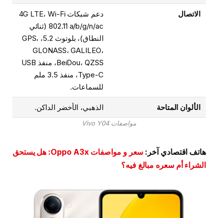
الاتصال
دعم شبكات 4G LTE، Wi-Fi
802.11 a/b/g/n/ac (ثنائي
النطاق)، بلوتوث 5.2، GPS،
GLONASS، GALILEO،
BeiDou، QZSS، منفذ USB
Type-C، منفذ 3.5 ملم
للسماعات.
الألوان المتاحة
الذهبي، الأخضر الداكن.
مواصفات Vivo Y04
هاتف اقتصادي آخر:
سعر و مواصفات Oppo A3x: هل يستحق
الشراء أم سعره مبالغ فيه؟