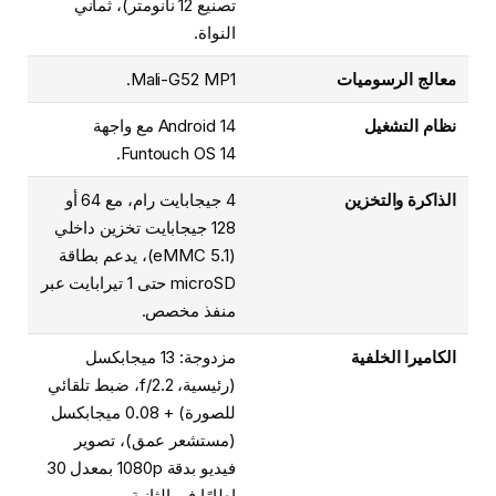
تصنيع 12 نانومتر)، ثماني
النواة.
معالج الرسوميات
Mali-G52 MP1.
نظام التشغيل
Android 14 مع واجهة
Funtouch OS 14.
الذاكرة والتخزين
4 جيجابايت رام، مع 64 أو
128 جيجابايت تخزين داخلي
(eMMC 5.1)، يدعم بطاقة
microSD حتى 1 تيرابايت عبر
منفذ مخصص.
الكاميرا الخلفية
مزدوجة: 13 ميجابكسل
(رئيسية، f/2.2، ضبط تلقائي
للصورة) + 0.08 ميجابكسل
(مستشعر عمق)، تصوير
فيديو بدقة 1080p بمعدل 30
إطارًا في الثانية.