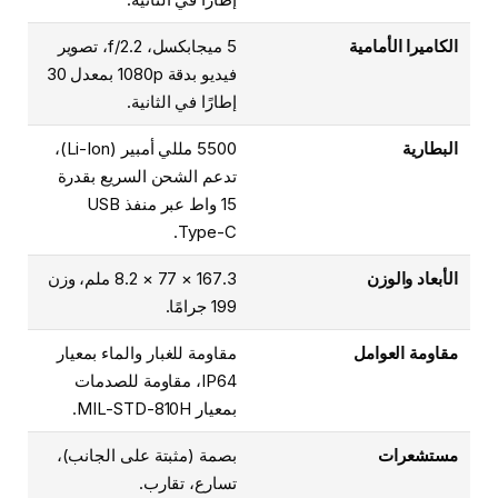
الكاميرا الأمامية
5 ميجابكسل، f/2.2، تصوير
فيديو بدقة 1080p بمعدل 30
إطارًا في الثانية.
البطارية
5500 مللي أمبير (Li-Ion)،
تدعم الشحن السريع بقدرة
15 واط عبر منفذ USB
Type-C.
الأبعاد والوزن
167.3 × 77 × 8.2 ملم، وزن
199 جرامًا.
مقاومة العوامل
مقاومة للغبار والماء بمعيار
IP64، مقاومة للصدمات
بمعيار MIL-STD-810H.
مستشعرات
بصمة (مثبتة على الجانب)،
تسارع، تقارب.