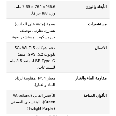
الأبعاد والوزن
165.6 × 76.1 × 7.69 ملم،
وزن 188 جرامًا.
مستشعرات
بصمة (مثبتة على الجانب)،
تسارع، تقارب، بوصلة،
جيروسكوب، مستشعر ضوء.
الاتصال
دعم شبكات 5G، Wi-Fi 5،
بلوتوث 5.2، GPS، منفذ
USB Type-C، منفذ 3.5 ملم
للسماعات.
مقاومة الماء والغبار
معيار IP54 (مقاومة لرذاذ
الماء والغبار).
الألوان المتاحة
الأخضر الغابي (Woodland
Green)، البنفسجي الغسقي
(Twilight Purple).