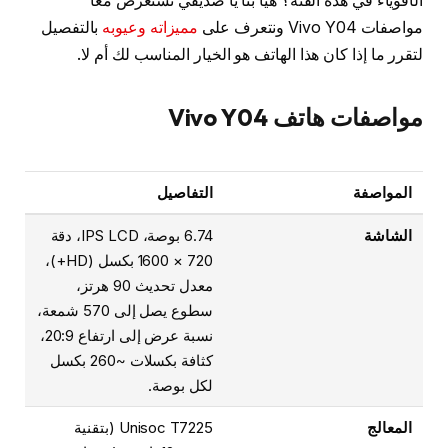
الأقوياء في هذه الفئة؟ هيا بنا يا صديقي نستعرض معا
مواصفات Vivo Y04 ونتعرف على
مميزاته وعيوبه
بالتفصيل
لتقرر ما إذا كان هذا الهاتف هو الخيار المناسب لك أم لا.
مواصفات هاتف Vivo Y04
المواصفة
التفاصيل
الشاشة
6.74 بوصة، IPS LCD، دقة
720 × 1600 بكسل (HD+)،
معدل تحديث 90 هرتز،
سطوع يصل إلى 570 شمعة،
نسبة عرض إلى ارتفاع 20:9،
كثافة بكسلات ~260 بكسل
لكل بوصة.
المعالج
Unisoc T7225 (بتقنية