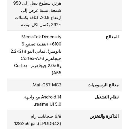
هرتز، سطوع يصل إلى 950
شمعة، نسبة عرض إلى
ارتفاع 20:9، كثافة بكسلات
~392 بكسل لكل بوصة.
المعالج
MediaTek Dimensity
6100+ (بتقنية تصنيع 6
نانومتر)، ثماني النواة (2×2.2
جيجاهرتز Cortex-A76
و6×2.0 جيجاهرتز Cortex-
A55).
معالج الرسوميات
Mali-G57 MC2.
نظام التشغيل
Android 14 مع واجهة
realme UI 5.0.
الذاكرة والتخزين
6/8 جيجابايت رام
(LPDDR4X)، مع 128/256