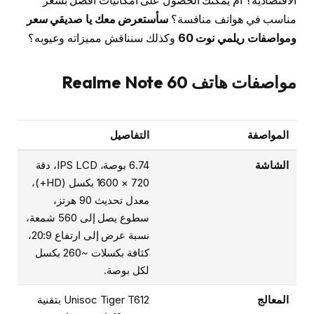
الاقتصادية؟ أم يمكنك الحصول على امكانيات افضل بسعر
مناسب في هواتف منافسة؟
سأستعرض معك يا صديقي سعر
ومواصفات ريلمي نوت 60
وكذلك سنناقش مميزاته وعيوبه؟
مواصفات هاتف Realme Note 60
المواصفة
التفاصيل
الشاشة
6.74 بوصة، IPS LCD، دقة
720 × 1600 بكسل (HD+)،
معدل تحديث 90 هرتز،
سطوع يصل إلى 560 شمعة،
نسبة عرض إلى ارتفاع 20:9،
كثافة بكسلات ~260 بكسل
لكل بوصة.
المعالج
Unisoc Tiger T612 بتقنية