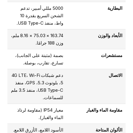
البطارية
5000 مللي أمبير، تدعم
الشحن السريع بقدرة 10
واط، منفذ USB Type-C.
الأبعاد والوزن
163.74 × 75.03 × 8.16 ملم،
وزن 188 جرامًا.
مستشعرات
بصمة (مثبتة على الجانب)،
تسارع، تقارب، بوصلة.
الاتصال
دعم شبكات 4G LTE، Wi-Fi
5، بلوتوث 5.3، GPS، منفذ
USB Type-C، منفذ 3.5 ملم
للسماعات.
مقاومة الماء والغبار
معيار IP54 (مقاومة لرذاذ
الماء والغبار).
الألوان المتاحة
الأسود اللامع، الأزرق اللامع.