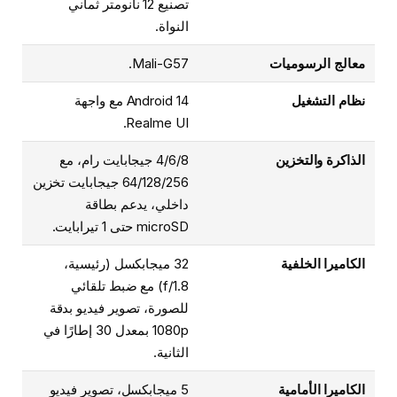
تصنيع 12 نانومتر ثماني
النواة.
معالج الرسوميات
Mali-G57.
نظام التشغيل
Android 14 مع واجهة
Realme UI.
الذاكرة والتخزين
4/6/8 جيجابايت رام، مع
64/128/256 جيجابايت تخزين
داخلي، يدعم بطاقة
microSD حتى 1 تيرابايت.
الكاميرا الخلفية
32 ميجابكسل (رئيسية،
f/1.8) مع ضبط تلقائي
للصورة، تصوير فيديو بدقة
1080p بمعدل 30 إطارًا في
الثانية.
الكاميرا الأمامية
5 ميجابكسل، تصوير فيديو