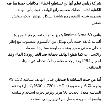
شركة ريلمي تعلم أنها لن تستطيع اعطاء امكانيات جيدة بما فيه
الكفاية
لذلك أعطتك تصميم رائع للهاتف حيث يأتي الهاتف
بتصميم شبيه للايفون مع شاشة بشكل النوتش ولكن بنوتش
صغير.
هاتف Realme Note 60 يتميز بخامات تصنيع متينة وجودة
ألمانية فائقة حيث يأتي بهيكل من الألمنيوم المصبوب مع إطار
داخلي معدني معزز يمنحه مقاومة ممتازة للصدمات
والانحناءات
كما يتمتع الهاتف بحماية ضد الغبار ورذاذ الماء
وفقا
لمعيار IP64 وهذا يجعله مناسب للاستخدام في البيئات
المختلفة.
أما من حيث الشاشة يا صديقي
فيأتي الهاتف بشاشة IPS LCD
بحجم 6.74 بوصة وبدقة HD+ (1600 × 720 بكسل) وتدعم
الشاشة معدل تحديث 90 هرتز وتوفر تجربة استخدام سلسة
واستجابة سريعة بفضل سوفتوير ريلمي المخفف.