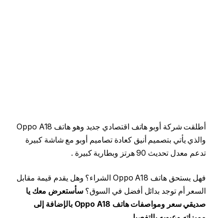
أطلقت شركة أوبو هاتف اقتصادي جديد وهو هاتف Oppo A18
والذي يأتي بتصميم أنيق كعادة تصاميم أوبو مع شاشة كبيرة
تدعم معدل تحديث 90 هرتز وبطارية كبيرة .​
فهل يستحق هاتف Oppo A18 الشراء؟ وهل يقدم قيمة مقابل
السعر أم توجد بدائل أفضل في السوق؟
​ سأستعرض معك يا
صديقي سعر ومواصفات هاتف Oppo A18 بالإضافة إلى
مميزاته وعيوبه بالتفصيل.​